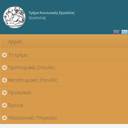
Παράκαμψη
προς το
Τμήμα Κοινωνικής Εργασίας
κυρίως
ΤΕΙ ΚΡΗΤΗΣ
περιεχόμενο
Αρχική
Το τμήμα
+
Προπτυχιακές Σπουδές
+
Μεταπτυχιακές Σπουδές
+
Προσωπικό
+
Έρευνα
+
Ηλεκτρονικές Υπηρεσίες
+