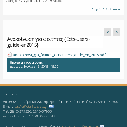
Ζωής στην Υγεία και την Ασθένεια»
Αρχείο Εκδηλώσεων
<
>
Ανακοίνωση για φοιτητές {Ects-users-
guide-en2015}
anakoinosi_gia_foitites_ects-users-guide_en_2015.pdf
Ημ.νια Δημοσίευσης:
Δευτέρα, Ιούλιος 13, 2015 - 15:00
Γραμματεία
Διεύθυνση: Τμήμα Κοινωνικής Εργασίας ΤΕΙ Κρήτης, Ηράκλειο, Κρήτη 71500
E-mail:
kostfra@staff.teicrete.gr
Τηλ: 2810-379536, 2810-379534
Fax: 2810-379504 ή 2810-251147
Γραμματεία ΣΕΥΠ: κα Περβολαράκη Μ.,
secrseyp@staff.teicrete.gr