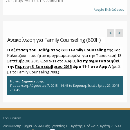
Ζωής στην Υγεία και την Ασθένεια»
Αρχείο Εκδηλώσεων
<
>
Ανακοίνωση για Family Counseling (600Η)
Η εξέταση του μαθήματος 600H Family Counseling
της Κας
Καλαιτζάκη που ήταν προγραμματισμένη για την Παρασκευή 18
Σεπτέμβριου 2015 ώρα 9-11 στο Αμφ Β,
θα πραγματοποιηθεί
την
Πέμπτη 3 Σεπτέμβριου 2015
ώρα 11-1 στο Αμφ Α
(μαζί
με το Family Counseling 700E) .
Ημ.νια Δημοσίευσης:
Παρασκευή, Αύγουστος 7, 2015 - 14:45
to
Κυριακή, Σεπτέμβριος 27, 2015
- 14:45
Γραμματεία
Διεύθυνση: Τμήμα Κοινωνικής Εργασίας ΤΕΙ Κρήτης, Ηράκλειο, Κρήτη 71500