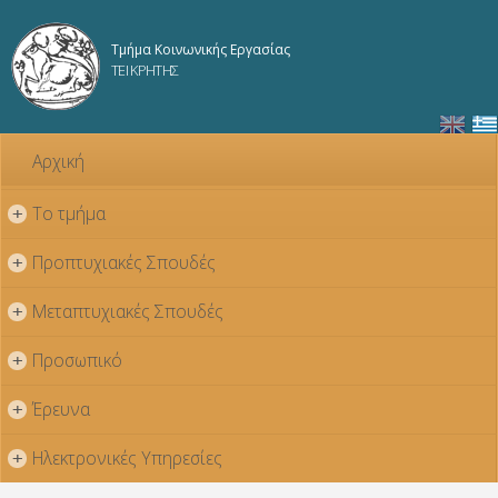
Παράκαμψη
προς το
Τμήμα Κοινωνικής Εργασίας
κυρίως
ΤΕΙ ΚΡΗΤΗΣ
περιεχόμενο
Αρχική
Το τμήμα
+
Προπτυχιακές Σπουδές
+
Μεταπτυχιακές Σπουδές
+
Προσωπικό
+
Έρευνα
+
Ηλεκτρονικές Υπηρεσίες
+