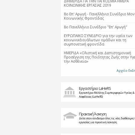
ΔΙΗΜΕΡΙΔΑ ΓΙΑ ΤΗΝ ΠΑΓΚΟΣΜΙΑ ΗΜΕΡΑ
ΚΟΙΝΩΝΙΚΗΣ ΕΡΓΑΣΙΑΣ 2019
8ο Επ' Αρωγή - Πανελλήνιο Συνέδριο Μο
Κοινωνικής Φροντίδας
8ο Πανελλήνιο Συνέδριο "Επ' Αρωγή"
ΕΥΡΩΠΑΪΚΟ ΣΥΝΕΔΡΙΟ για την υγεία των
κοινωνικά ευάλωτων ομάδων και τη
συμπονετική φροντίδα
ΗΜΕΡΙΔΑ «Ολιστική και Διεπιστημονική
Προσέγγιση της Ποιότητας Ζωής στην Υγε
την Ασθένεια»
Αρχείο Εκ
Εργαστήριο LaHeRS
Εργαστήριο Μελέτης Συμπεριφορών Υγείας &
Ασφάλειας (LaHeRS)
Πρακτική Άσκηση
Δείτε στον σύνδεσμο όλες τις νέες διαθέσιμες 
εργασίας για πρακτική άσκηση.