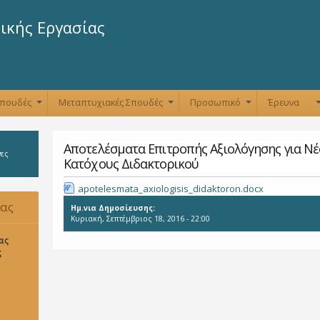
Παράκαμψη
προς το
ικής Εργασίας
κυρίως
περιεχόμενο
Σπουδές
Μεταπτυχιακές Σπουδές
Προσωπικό
Έρευνα
+
+
+
Αποτελέσματα Επιτροπής Αξιολόγησης για Νέ
νες
Κατόχους Διδακτορικού
apotelesmata_axiologisis_didaktoron.docx
δας
Ημ.νια Δημοσίευσης:
Κυριακή, Σεπτέμβριος 18, 2016 - 22:00
ας
ς