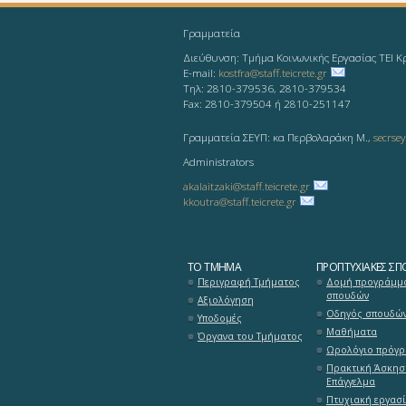
Γραμματεία
Διεύθυνση: Τμήμα Κοινωνικής Εργασίας ΤΕΙ Κ
E-mail:
kostfra@staff.teicrete.gr
Τηλ: 2810-379536, 2810-379534
Fax: 2810-379504 ή 2810-251147
Γραμματεία ΣΕΥΠ: κα Περβολαράκη Μ.,
secrsey
Administrators
akalaitzaki@staff.teicrete.gr
kkoutra@staff.teicrete.gr
ΤΟ ΤΜΉΜΑ
ΠΡΟΠΤΥΧΙΑΚΈΣ ΣΠ
Περιγραφή Τμήματος
Δομή προγράμμ
σπουδών
Αξιολόγηση
Οδηγός σπουδώ
Υποδομές
Μαθήματα
Όργανα του Τμήματος
Ωρολόγιο πρόγ
Πρακτική Άσκησ
Επάγγελμα
Πτυχιακή εργασ