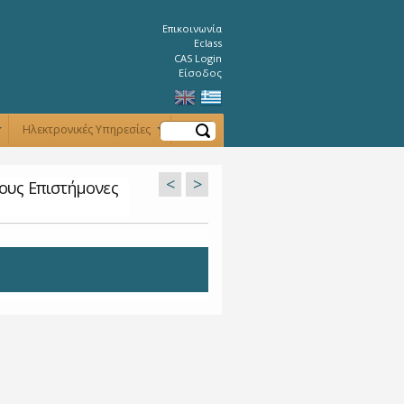
Επικοινωνία
Eclass
CAS Login
Είσοδος
Αναζήτηση
Ηλεκτρονικές Υπηρεσίες
+
+
<
>
ους Επιστήμονες