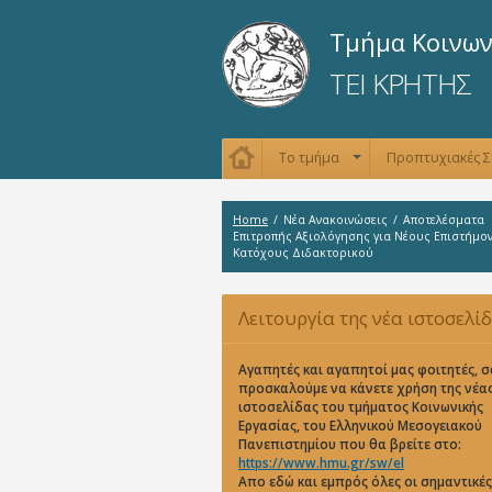
Τμήμα Κοινων
ΤΕΙ ΚΡΗΤΗΣ
Το τμήμα
Προπτυχιακές 
+
Home
/
Νέα Ανακοινώσεις
/
Αποτελέσματα
Επιτροπής Αξιολόγησης για Νέους Επιστήμο
Κατόχους Διδακτορικού
Λειτουργία της νέα ιστοσελί
Αγαπητές και αγαπητοί μας φοιτητές, σ
προσκαλούμε να κάνετε χρήση της νέα
ιστοσελίδας του τμήματος Κοινωνικής
Εργασίας, του Ελληνικού Μεσογειακού
Πανεπιστημίου που θα βρείτε στο:
https://www.hmu.gr/sw/el
Απο εδώ και εμπρός όλες οι σημαντικές