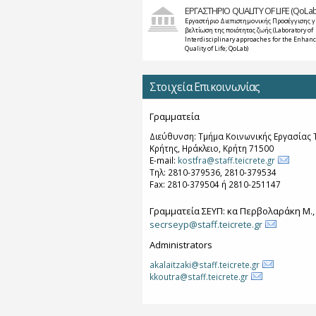
ΕΡΓΑΣΤΗΡΙΟ QUALITY OF LIFE (QoLab
Εργαστήριο Διεπιστημονικής Προσέγγισης γ
βελτίωση της ποιότητας ζωής (Laboratory of
Interdisciplinary approaches for the Enhan
Quality of Life; QoLab)
Στοιχεία Επικοινωνίας
Γραμματεία
Διεύθυνση: Τμήμα Κοινωνικής Εργασίας Τ
Κρήτης, Ηράκλειο, Κρήτη 71500
E-mail:
kostfra@staff.teicrete.gr
Τηλ: 2810-379536, 2810-379534
Fax: 2810-379504 ή 2810-251147
Γραμματεία ΣΕΥΠ: κα Περβολαράκη Μ.,
secrseyp@staff.teicrete.gr
Administrators
akalaitzaki@staff.teicrete.gr
kkoutra@staff.teicrete.gr