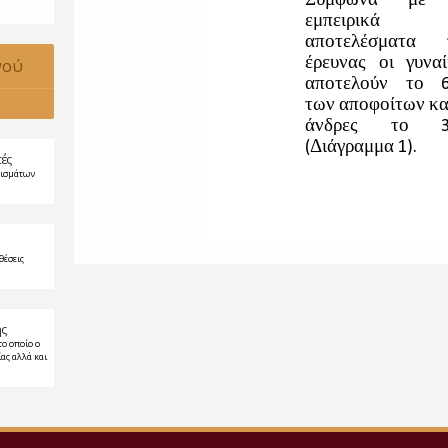
νού
τές
ρισμάτων
θέσεις
ης
το οποίο ο
ας αλλά και