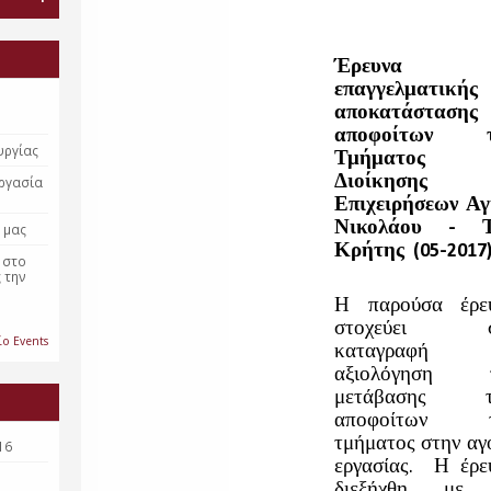
υργίας
εργασία
 μας
 στο
 την
ίο Events
16