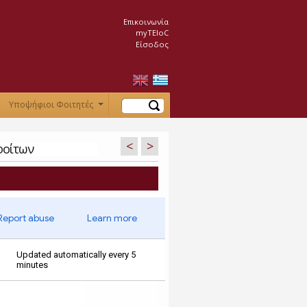
Επικοινωνία
myTEIoC
Είσοδος
Αναζήτηση
Υποψήφιοι Φοιτητές
+
<
>
φοίτων