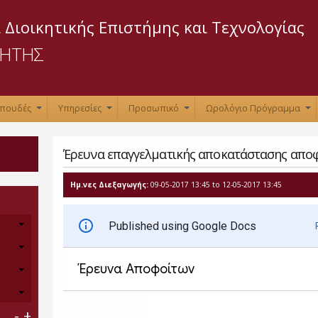
Παράκαμψη
προς το
 Διοικητικής Επιστήμης και Τεχνολογίας
κυρίως
ΡΗΤΗΣ
περιεχόμενο
Σπουδές
Υπηρεσίες
Προσωπικό
Ωρολόγιο Πρόγραμμα
+
+
+
+
Έρευνα επαγγελματικής αποκατάστασης απο
Ημ.νες Διεξαγωγής:
09-05-2017 13:45
to
12-05-2017 13:45
-
+