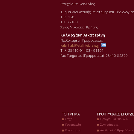
Στοιχεία Επικοινωνίας
Τμήμα Διοικητικής Επιστήμης και Τεχνολογία
Τ.Θ. 128
Τ.Κ. 72100
Άγιος Νικόλαος Κρήτης
Καλαρχάκη Αικατερίνη
Προϊσταμένη Γραμματείας
kalarhaki@staff.teicrete.gr
Τηλ. 28410-91103 - 91101
Fax Τµήµατος (Γραµµατεία): 28410-82879
ΤΟ ΤΜΉΜΑ
ΠΡΟΠΤΥΧΙΑΚΈΣ ΣΠΟΥΔΈ
Στόχοι
Πρόγραμμα Σπουδών
Γραμματεία
Συγγράμματα
Εργαστήρια
Ακαδημαϊκό Ημερολόγιο