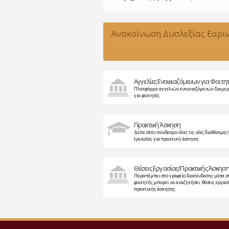
Ανακοίνωση Δυσλεξίας Εαρι
2015-2016
Αγγελίες Ενοικιαζόμενων για Φοιτη
Πλατφόρμα αγγελιών ενοικιαζόμενων διαμε
για φοιτητές.
Πρακτική Άσκηση
Δείτε στον σύνδεσμο όλες τις νέες διαθέσιμες 
εργασίας για πρακτική άσκηση.
Θέσεις Εργασίας/Πρακτικής Άσκησ
Παραπέμπει στο γραφείο διασύνδεσης μέσα σ
φοιτητής μπορεί να αναζητήσει θέσεις εργασί
πρακτικής άσκησης