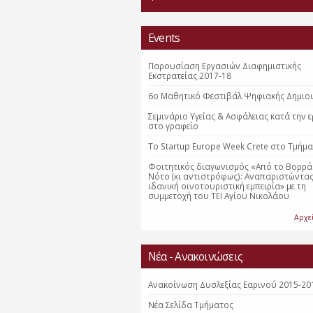
Events
Παρουσίαση Εργασιών Διαφημιστικής
Εκστρατείας 2017-18
6ο Μαθητικό Φεστιβάλ Ψηφιακής Δημιο
Σεμινάριο Υγείας & Ασφάλειας κατά την 
στο γραφείο
Το Startup Europe Week Crete στο Τμήμα
Φοιτητικός διαγωνισμός «Από το Βορρά
Νότο (κι αντιστρόφως): Αναπαριστώντας
ιδανική οινοτουριστική εμπειρία» με τη
συμμετοχή του ΤΕΙ Αγίου Νικολάου
Αρχε
Νέα - Ανακοινώσεις
Ανακοίνωση Δυσλεξίας Εαρινού 2015-20
Nέα Σελίδα Τμήματος