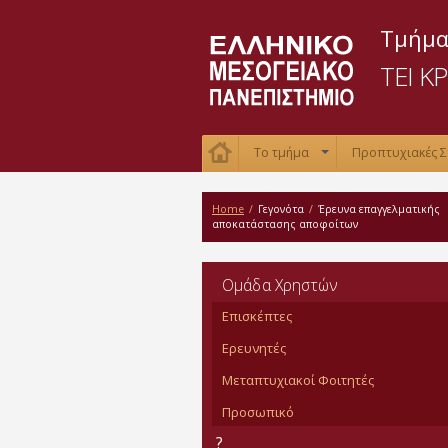
Τμήμα
ΤΕΙ Κ
Το τμήμα
Προπτυχιακές 
+
Home
/
Γεγονότα
/
Έρευνα επαγγελματικής
αποκατάστασης αποφοίτων
Oμάδα Χρηστών
Επισκέπτες
Ερευνητές
Μεταπτυχιακοί Φοιτητές
Προσωπικό
?