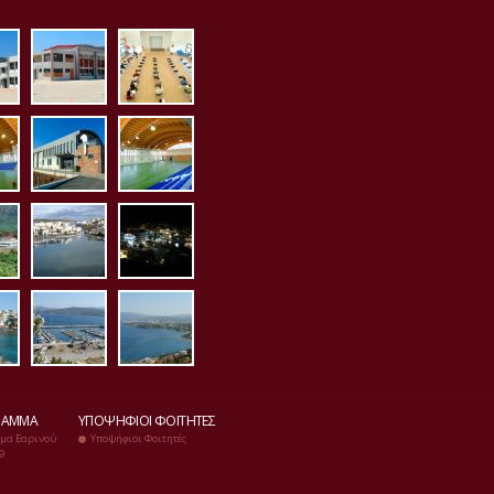
_proaylio.jpg
aith_pollaplon_ex.jpg
aith_pollaplon_es.jpg
1.jpg
sto_es1.jpg
kleisto_ex1.jpg
kleisto_es2.jpg
1.jpg
orama2.jpg
limnh5.jpg
p1020026.jpg
jpg
20084.jpg
p1020085.jpg
p1020086.jpg
ΡΑΜΜΑ
ΥΠΟΨΉΦΙΟΙ ΦΟΙΤΗΤΈΣ
μα Εαρινού
Υποψήφιοι Φοιτητές
9