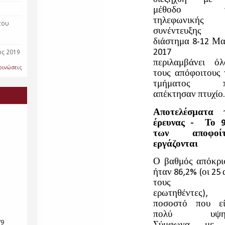
του
ος 2019
οινώσεις
79