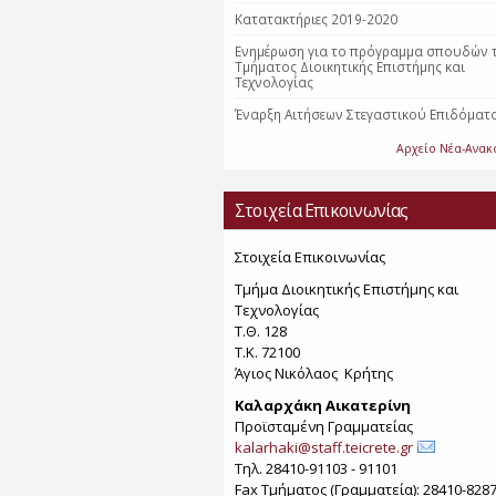
Κατατακτήριες 2019-2020
Ενημέρωση για το πρόγραμμα σπουδών 
Τμήματος Διοικητικής Επιστήμης και
Τεχνολογίας
Έναρξη Αιτήσεων Στεγαστικού Επιδόματ
Αρχείο Νέα-Ανακ
Στοιχεία Επικοινωνίας
Στοιχεία Επικοινωνίας
Τμήμα Διοικητικής Επιστήμης και
Τεχνολογίας
Τ.Θ. 128
Τ.Κ. 72100
Άγιος Νικόλαος Κρήτης
Καλαρχάκη Αικατερίνη
Προϊσταμένη Γραμματείας
kalarhaki@staff.teicrete.gr
Τηλ. 28410-91103 - 91101
Fax Τµήµατος (Γραµµατεία): 28410-828