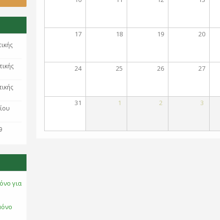
17
18
19
20
τικής
τικής
24
25
26
27
τικής
31
1
2
3
ρίου
9
όνο για
μόνο