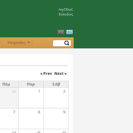
myTEIoC
Είσοδος
Αναζήτηση
Υπηρεσίες
+
+
« Prev
Next »
Πέμ
Παρ
Σάβ
30
1
2
7
8
9
14
15
16