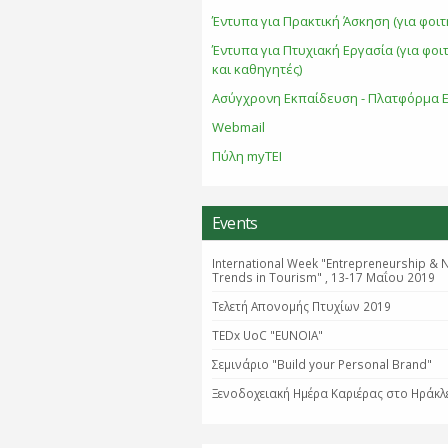
Έντυπα για Πρακτική Άσκηση (για φοιτ
Έντυπα για Πτυχιακή Εργασία (για φοι
και καθηγητές)
Ασύγχρονη Εκπαίδευση - Πλατφόρμα E
Webmail
Πύλη myTEI
Events
International Week "Entrepreneurship & 
Trends in Tourism" , 13-17 Μαΐου 2019
Τελετή Απονομής Πτυχίων 2019
TEDx UoC "EUNOIA"
Σεμινάριο "Βuild your Personal Brand"
Ξενοδοχειακή Ημέρα Καριέρας στο Ηράκλ