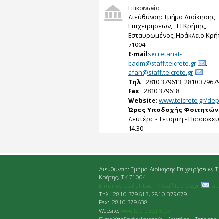
Επικοινωνία
Διεύθυνση: Τμήμα Διοίκησης
Επιχειρήσεων, ΤΕΙ Κρήτης,
Εσταυρωμένος, Ηράκλειο Κρήτ
71004
E-mail
secretariat-
badm@staff.teicrete.gr
,
afan@staff.teicrete.gr
Tηλ
: 2810 379613, 2810 37967
Fax
: 2810 379638
Website:
www.teicrete.gr/dep
Ώρες Υποδοχής Φοιτητών
Δευτέρα - Τετάρτη - Παρασκευή
14.30
Διεύθυνση: Τμήμα Διοίκησης Επιχειρήσεων, Τ
Κρήτης, ΤΚ 71004
E-mailsecretariat-badm@staff.teicrete.gr
,
af
Tηλ: 2810 379613, 2810 379679
Fax: 2810 379638
Website:
www.teicrete.gr/dep
Ώρες Υποδοχής Φοιτητών: Δευτέρα - Τετάρτη 