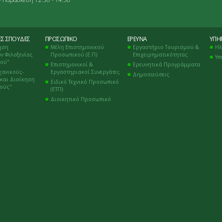
ΈΣ ΣΠΟΥΔΈΣ
ΠΡΟΣΩΠΙΚΌ
ΈΡΕΥΝΑ
ΥΠΗΡ
ηση
Μέλη Επιστημονικού
Εργαστήριο Τουρισμού &
Ηλ
ν Φιλοξενίας
Προσωπικού (Ε.Π)
Επιχειρηματικότητας
Υπ
μού"
Επιστημονικοί &
Ερευνητικά Προγράμματα
χανικούς-
Εργαστηριακοί Συνεργάτες
Δημοσιεύσεις
και Διοίκηση
Ειδικό Τεχνικό Προσωπικό
κούς"
(ΕΤΠ)
Διοικητικό Προσωπικό