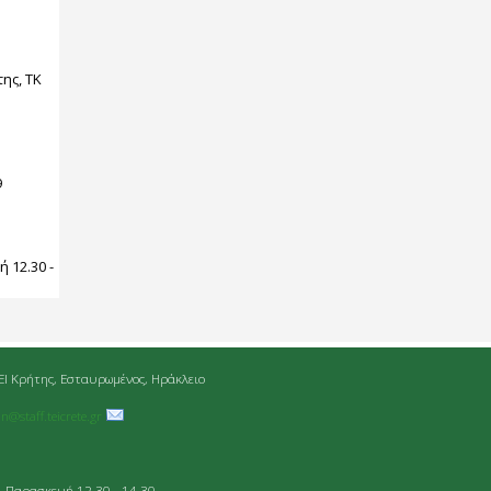
ης, ΤΚ
9
:
 12.30 -
ΕΙ Κρήτης, Εσταυρωμένος, Ηράκλειο
an@staff.teicrete.gr
- Παρασκευή 12.30 - 14.30