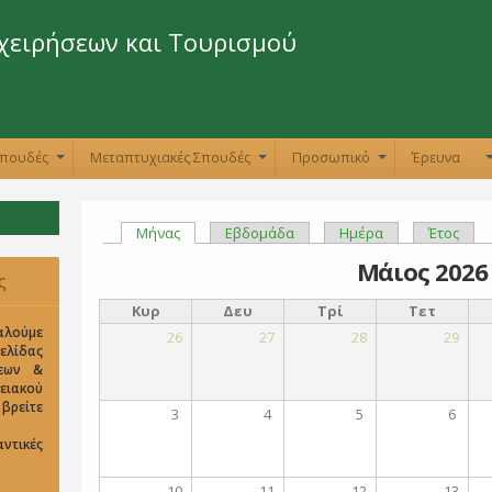
Παράκαμψη
προς το
χειρήσεων και Τουρισμού
κυρίως
περιεχόμενο
Σπουδές
Μεταπτυχιακές Σπουδές
Προσωπικό
Έρευνα
+
+
+
Μήνας
(ενεργή καρτέλα)
Εβδομάδα
Ημέρα
Έτος
Πρωτεύουσες καρτέλες
Μάιος 2026
ς
Κυρ
Δευ
Τρί
Τετ
αλούμε
26
27
28
29
σελίδας
σεων &
ειακού
είτε
3
4
5
6
ντικές
10
11
12
13