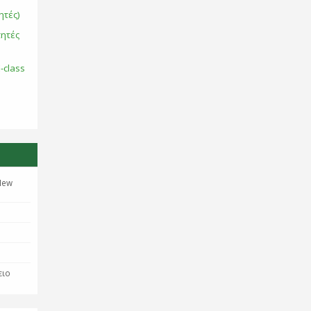
ητές)
τητές
-class
New
ειο