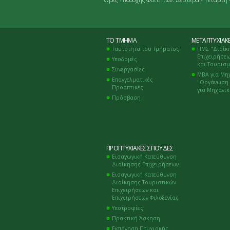
ΤΟ ΤΜΉΜΑ
ΜΕΤΑΠΤΥΧΙΑΚ
Ταυτότητα του Τμήματος
ΠΜΣ "Διοίκ
Επιχειρήσεω
Υποδομές
και Τουρισ
Συνεργασίες
ΜΒΑ για Μη
Επαγγελματικές
"Οργάνωση 
Προοπτικές
για Μηχανι
Πρόσβαση
ΠΡΟΠΤΥΧΙΑΚΈΣ ΣΠΟΥΔΈΣ
Εισαγωγική Κατεύθυνση
Διοίκησης Επιχειρήσεων
Εισαγωγική Κατεύθυνση
Διοίκησης Τουριστικών
Επιχειρήσεων και
Επιχειρήσεων Φιλοξενίας
Υποτροφίες
Πρακτική Άσκηση
Εκπόνηση Πτυχιακής