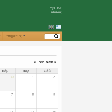
myTEIoC
Είσοδος
Αναζήτηση
Υπηρεσίες
+
+
« Prev
Next »
Πέμ
Παρ
Σάβ
30
1
2
7
8
9
14
15
16