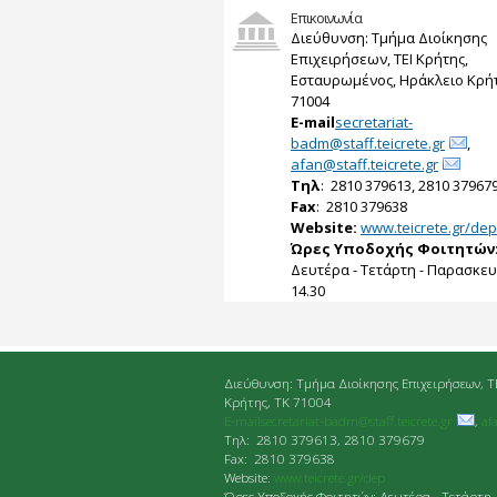
Επικοινωνία
Διεύθυνση: Τμήμα Διοίκησης
Επιχειρήσεων, ΤΕΙ Κρήτης,
Εσταυρωμένος, Ηράκλειο Κρήτ
71004
E-mail
secretariat-
badm@staff.teicrete.gr
,
afan@staff.teicrete.gr
Tηλ
: 2810 379613, 2810 37967
Fax
: 2810 379638
Website:
www.teicrete.gr/dep
Ώρες Υποδοχής Φοιτητών
Δευτέρα - Τετάρτη - Παρασκευή
14.30
Διεύθυνση: Τμήμα Διοίκησης Επιχειρήσεων, Τ
Κρήτης, ΤΚ 71004
E-mailsecretariat-badm@staff.teicrete.gr
,
af
Tηλ: 2810 379613, 2810 379679
Fax: 2810 379638
Website:
www.teicrete.gr/dep
Ώρες Υποδοχής Φοιτητών: Δευτέρα - Τετάρτη 