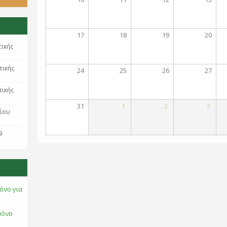
17
18
19
20
τικής
τικής
24
25
26
27
τικής
31
1
2
3
ρίου
9
όνο για
μόνο