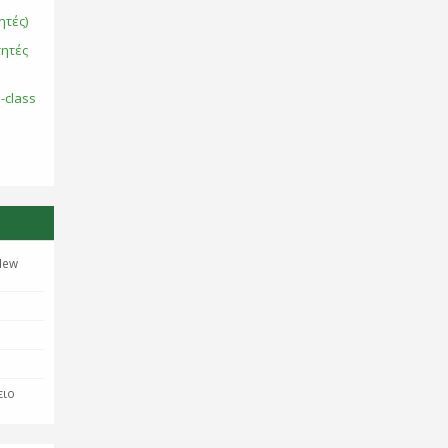
ητές)
τητές
-class
New
ειο