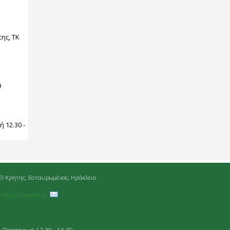
ης, ΤΚ
9
:
 12.30 -
ΕΙ Κρήτης, Εσταυρωμένος, Ηράκλειο
an@staff.teicrete.gr
- Παρασκευή 12.30 - 14.30