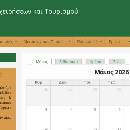
Παράκαμψη
προς το
χειρήσεων και Τουρισμού
κυρίως
περιεχόμενο
Σπουδές
Μεταπτυχιακές Σπουδές
Προσωπικό
Έρευνα
+
+
+
Μήνας
(ενεργή καρτέλα)
Εβδομάδα
Ημέρα
Έτος
Πρωτεύουσες καρτέλες
Μάιος 2026
ς
Κυρ
Δευ
Τρί
Τετ
αλούμε
26
27
28
29
σελίδας
σεων &
ειακού
είτε
3
4
5
6
ντικές
10
11
12
13