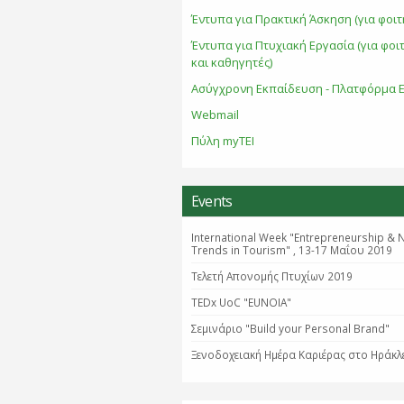
Έντυπα για Πρακτική Άσκηση (για φοιτ
Έντυπα για Πτυχιακή Εργασία (για φοι
και καθηγητές)
Ασύγχρονη Εκπαίδευση - Πλατφόρμα E
Webmail
Πύλη myTEI
Events
International Week "Entrepreneurship & 
Trends in Tourism" , 13-17 Μαΐου 2019
Τελετή Απονομής Πτυχίων 2019
TEDx UoC "EUNOIA"
Σεμινάριο "Βuild your Personal Brand"
Ξενοδοχειακή Ημέρα Καριέρας στο Ηράκλ