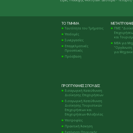
ΤΟ ΤΜΉΜΑ
ΜΕΤΑΠΤΥΧΙΑΚ
Ταυτότητα του Τμήματος
ΠΜΣ "Διοίκ
Επιχειρήσεω
Υποδομές
και Τουρισ
Συνεργασίες
ΜΒΑ για Μη
Επαγγελματικές
"Οργάνωση 
Προοπτικές
για Μηχανι
Πρόσβαση
ΠΡΟΠΤΥΧΙΑΚΈΣ ΣΠΟΥΔΈΣ
Εισαγωγική Κατεύθυνση
Διοίκησης Επιχειρήσεων
Εισαγωγική Κατεύθυνση
Διοίκησης Τουριστικών
Επιχειρήσεων και
Επιχειρήσεων Φιλοξενίας
Υποτροφίες
Πρακτική Άσκηση
Εκπόνηση Πτυχιακής