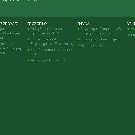
ΈΣ ΣΠΟΥΔΈΣ
ΠΡΟΣΩΠΙΚΌ
ΈΡΕΥΝΑ
ΥΠΗΡ
ηση
Μέλη Επιστημονικού
Εργαστήριο Τουρισμού &
Ηλ
ν Φιλοξενίας
Προσωπικού (Ε.Π)
Επιχειρηματικότητας
Υπ
μού"
Επιστημονικοί &
Ερευνητικά Προγράμματα
χανικούς-
Εργαστηριακοί Συνεργάτες
Δημοσιεύσεις
και Διοίκηση
Ειδικό Τεχνικό Προσωπικό
κούς"
(ΕΤΠ)
Διοικητικό Προσωπικό