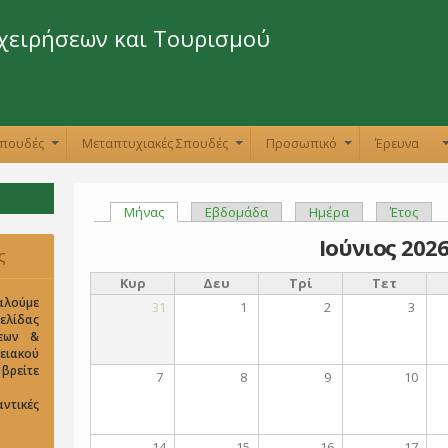
Παράκαμψη
προς το
χειρήσεων και Τουρισμού
κυρίως
περιεχόμενο
Σπουδές
Μεταπτυχιακές Σπουδές
Προσωπικό
Έρευνα
+
+
+
Μήνας
(ενεργή καρτέλα)
Εβδομάδα
Ημέρα
Έτος
Πρωτεύουσες καρτέλες
Ιούνιος 202
ς
Κυρ
Δευ
Τρί
Τετ
αλούμε
31
1
2
3
σελίδας
σεων &
ειακού
είτε
7
8
9
10
ντικές
14
15
16
17