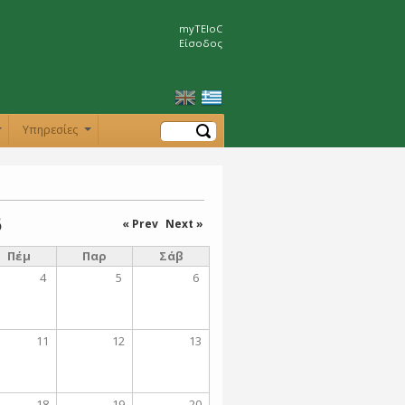
myTEIoC
Είσοδος
Αναζήτηση
Υπηρεσίες
+
+
6
« Prev
Next »
Πέμ
Παρ
Σάβ
4
5
6
11
12
13
18
19
20