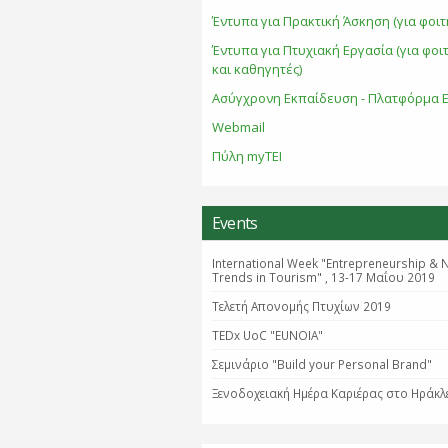
Έντυπα για Πρακτική Άσκηση (για φοιτ
Έντυπα για Πτυχιακή Εργασία (για φοι
και καθηγητές)
Ασύγχρονη Εκπαίδευση - Πλατφόρμα E
Webmail
Πύλη myTEI
Events
International Week "Entrepreneurship & 
Trends in Tourism" , 13-17 Μαΐου 2019
Τελετή Απονομής Πτυχίων 2019
TEDx UoC "EUNOIA"
Σεμινάριο "Βuild your Personal Brand"
Ξενοδοχειακή Ημέρα Καριέρας στο Ηράκλ