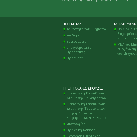
ΤΟ ΤΜΉΜΑ
ΜΕΤΑΠΤΥΧΙΑΚ
Ταυτότητα του Τμήματος
ΠΜΣ "Διοίκ
Επιχειρήσεω
Υποδομές
και Τουρισ
Συνεργασίες
ΜΒΑ για Μη
Επαγγελματικές
"Οργάνωση 
Προοπτικές
για Μηχανι
Πρόσβαση
ΠΡΟΠΤΥΧΙΑΚΈΣ ΣΠΟΥΔΈΣ
Εισαγωγική Κατεύθυνση
Διοίκησης Επιχειρήσεων
Εισαγωγική Κατεύθυνση
Διοίκησης Τουριστικών
Επιχειρήσεων και
Επιχειρήσεων Φιλοξενίας
Υποτροφίες
Πρακτική Άσκηση
Εκπόνηση Πτυχιακής