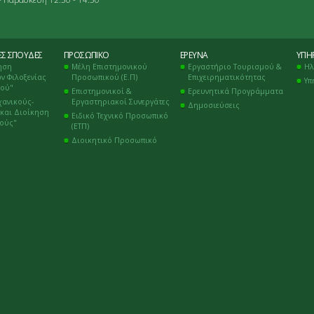
ΈΣ ΣΠΟΥΔΈΣ
ΠΡΟΣΩΠΙΚΌ
ΈΡΕΥΝΑ
ΥΠΗΡ
ηση
Μέλη Επιστημονικού
Εργαστήριο Τουρισμού &
Ηλ
ν Φιλοξενίας
Προσωπικού (Ε.Π)
Επιχειρηματικότητας
Υπ
μού"
Επιστημονικοί &
Ερευνητικά Προγράμματα
χανικούς-
Εργαστηριακοί Συνεργάτες
Δημοσιεύσεις
και Διοίκηση
Ειδικό Τεχνικό Προσωπικό
κούς"
(ΕΤΠ)
Διοικητικό Προσωπικό