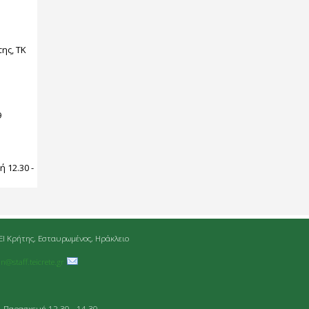
ης, ΤΚ
9
:
 12.30 -
ΕΙ Κρήτης, Εσταυρωμένος, Ηράκλειο
an@staff.teicrete.gr
- Παρασκευή 12.30 - 14.30