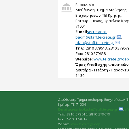
Επικοινωνία
Διεύθυνση: Τμήμα Διοίκησης
Επιχειρήσεων, ΤΕΙ Κρήτης,
Εσταυρωμένος, Ηράκλειο Κρήτ
71004
E-mail
secretariat-
badm@staff.teicrete.gr
,
afan@staff.teicrete.gr
Tηλ
: 2810 379613, 2810 37967
Fax
: 2810 379638
Website:
www.teicrete.gr/dep
Ώρες Υποδοχής Φοιτητών
Δευτέρα - Τετάρτη - Παρασκευή
14.30
Διεύθυνση: Τμήμα Διοίκησης Επιχειρήσεων, Τ
Κρήτης, ΤΚ 71004
E-mailsecretariat-badm@staff.teicrete.gr
,
af
Tηλ: 2810 379613, 2810 379679
Fax: 2810 379638
Website:
www.teicrete.gr/dep
Ώρες Υποδοχής Φοιτητών: Δευτέρα - Τετάρτη 