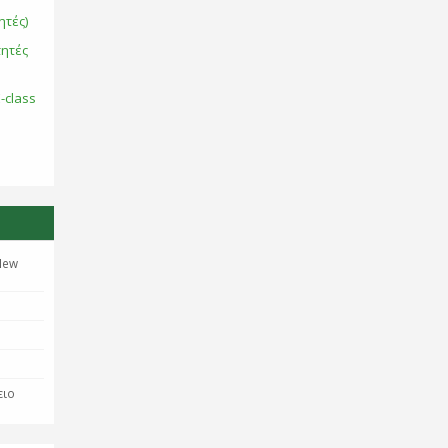
ητές)
τητές
-class
New
ειο