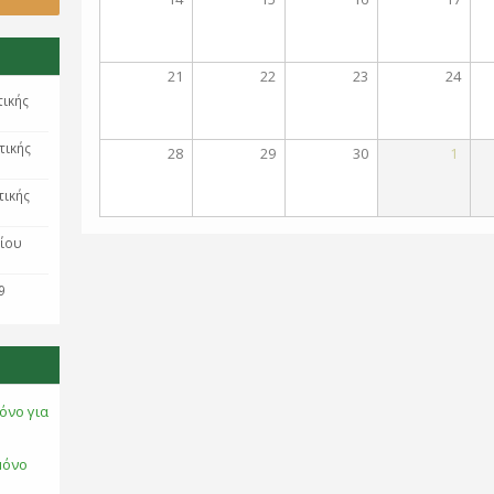
21
22
23
24
τικής
τικής
28
29
30
1
τικής
ρίου
9
όνο για
μόνο