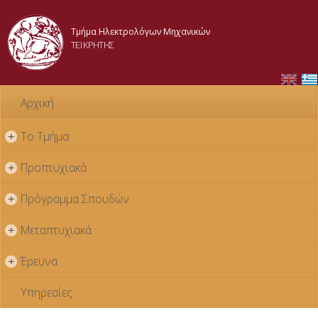
Παράκαμψη
προς το
Τμήμα Ηλεκτρολόγων Μηχανικών
κυρίως
ΤΕΙ ΚΡΗΤΗΣ
περιεχόμενο
Αρχική
Το Τμήμα
+
Προπτυχιακά
+
Πρόγραμμα Σπουδών
+
Μεταπτυχιακά
+
Έρευνα
+
Υπηρεσίες