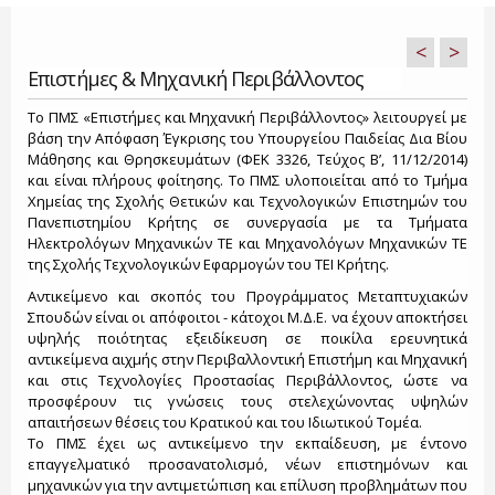
<
>
Επιστήμες & Μηχανική Περιβάλλοντος
Το ΠΜΣ «Επιστήμες και Μηχανική Περιβάλλοντος» λειτουργεί με
βάση την Απόφαση Έγκρισης του Υπουργείου Παιδείας Δια Βίου
Μάθησης και Θρησκευμάτων (ΦΕΚ 3326, Τεύχος Β’, 11/12/2014)
και είναι πλήρους φοίτησης. Το ΠΜΣ υλοποιείται από το Τμήμα
Χημείας της Σχολής Θετικών και Τεχνολογικών Επιστημών του
Πανεπιστημίου Κρήτης σε συνεργασία με τα Τμήματα
Ηλεκτρολόγων Μηχανικών ΤΕ και Μηχανολόγων Μηχανικών ΤΕ
της Σχολής Τεχνολογικών Εφαρμογών του ΤΕΙ Κρήτης.
Αντικείμενο και σκοπός του Προγράμματος Μεταπτυχιακών
Σπουδών είναι οι απόφοιτοι - κάτοχοι Μ.Δ.Ε. να έχουν αποκτήσει
υψηλής ποιότητας εξειδίκευση σε ποικίλα ερευνητικά
αντικείμενα αιχμής στην Περιβαλλοντική Επιστήμη και Μηχανική
και στις Τεχνολογίες Προστασίας Περιβάλλοντος, ώστε να
προσφέρουν τις γνώσεις τους στελεχώνοντας υψηλών
απαιτήσεων θέσεις του Κρατικού και του Ιδιωτικού Τομέα.
Το ΠΜΣ έχει ως αντικείμενο την εκπαίδευση, με έντονο
επαγγελματικό προσανατολισμό, νέων επιστημόνων και
μηχανικών για την αντιμετώπιση και επίλυση προβλημάτων που