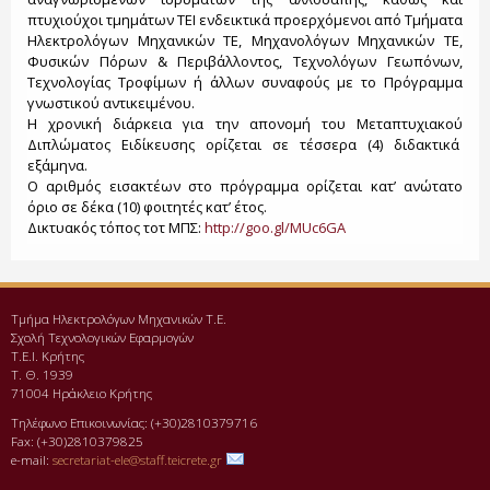
πτυχιούχοι τμημάτων ΤΕΙ ενδεικτικά προερχόμενοι από Τμήματα
Ηλεκτρολόγων Μηχανικών ΤΕ, Μηχανολόγων Μηχανικών ΤΕ,
Φυσικών Πόρων & Περιβάλλοντος, Τεχνολόγων Γεωπόνων,
Τεχνολογίας Τροφίμων ή άλλων συναφούς με το Πρόγραμμα
γνωστικού αντικειμένου.
Η χρονική διάρκεια για την απονομή του Μεταπτυχιακού
Διπλώματος Ειδίκευσης ορίζεται σε τέσσερα (4) διδακτικά
εξάμηνα.
Ο αριθμός εισακτέων στο πρόγραμμα ορίζεται κατ’ ανώτατο
όριο σε δέκα (10) φοιτητές κατ’ έτος.
Δικτυακός τόπος τοτ ΜΠΣ:
http://goo.gl/MUc6GA
Τμήμα Ηλεκτρολόγων Μηχανικών Τ.Ε.
Σχολή Τεχνολογικών Εφαρμογών
Τ.Ε.Ι. Κρήτης
Τ. Θ. 1939
71004 Ηράκλειο Κρήτης
Τηλέφωνο Επικοινωνίας: (+30)2810379716
Fax: (+30)2810379825
e-mail:
secretariat-ele@staff.teicrete.gr