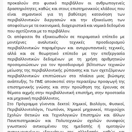
προκαλούν στο φυσικό περιβάλλον οι ανθρωπογενείς
δραστηριότητες, καθώς και στους επιστημονικούς κλάδους που
είναι σημαντικοί για τη βαθύτερη κατανόηση των
περιβαλλοντικών διεργασιών και την εξοικείωση των
αποφοίτων με τα οικονομικά, διαχειριστικά και νομικά δεδομένα
που σχετίζονται με το περιβάλλον.
Οι απόφοιτοι θα εξοικειωθούν σε πειραματικό επίπεδο με
μοντέρνες αναλυτικές τεχνικές προσδιορισμού
περιβαλλοντικών παραμέτρων και αντιρρυπαντικές τεχνικές,
αλλά και σε θεωρητικό επίπεδο με την επεξεργασία
περιβαλλοντικών δεδομένων με τη χρήση αριθμητικών
προσομοιώσεων για τον προσδιορισμό βέλτιστων τεχνικών
μείωσης της περιβαλλοντικής ρύπανσης και των σχετιζόμενων
περιβαλλοντικών επιπτώσεων στα πλαίσια μιας βιώσιμης
ανάπτυξης. Το ΠΜΣ αποσκοπεί στην περαιτέρω προαγωγή της
επιστημονικής γνώσης και στην προώθηση της έρευνας σε
θέματα αιχμής στην περιβαλλοντική επιστήμη, στην προστασία
και μηχανική περιβάλλοντος.
Στο Πρόγραμμα γίνονται δεκτοί: Χημικοί, Βιολόγοι, Φυσικοί,
Περιβαλλοντολόγοι, Γεωπόνοι, Χημικοί μηχανικοί, πτυχιούχοι
Σχολών Θετικών και Τεχνολογικών Επιστημών και άλλων
Πανεπιστημιακών και Πολυτεχνικών σχολών συναφούς
γνωστικού αντικειμένου της ημεδαπής ή ομοταγών
αναγνωρισμένων ιδρυμάτων της αλλοδαπής, καθώς και