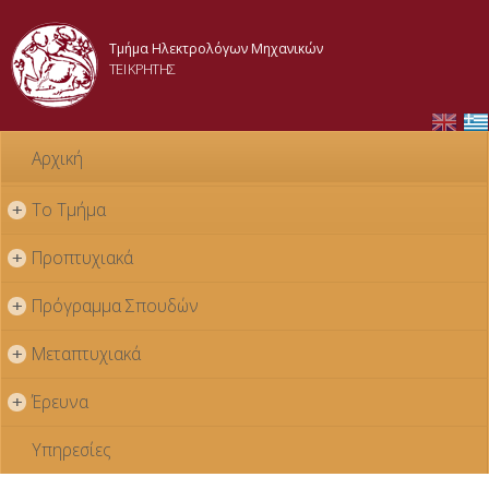
Παράκαμψη
προς το
Τμήμα Ηλεκτρολόγων Μηχανικών
κυρίως
ΤΕΙ ΚΡΗΤΗΣ
περιεχόμενο
Αρχική
Το Τμήμα
+
Προπτυχιακά
+
Πρόγραμμα Σπουδών
+
Μεταπτυχιακά
+
Έρευνα
+
Υπηρεσίες