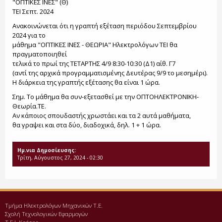
"ΟΠΤΙΚΕΣ ΙΝΕΣ" (Θ)
ΤΕΙ Σεπτ. 2024
Ανακοινώνεται ότι η γραπτή εξέταση περιόδου Σεπτεμβρίου
2024 για το
μάθημα "ΟΠΤΙΚΕΣ ΙΝΕΣ - ΘΕΩΡΙΑ" Ηλεκτρολόγων ΤΕΙ θα
πραγματοποιηθεί
τελικά το πρωί της ΤΕΤΑΡΤΗΣ 4/9 8:30-10:30 (Δ1) αίθ. Γ7
(αντί της αρχικά προγραμματισμένης Δευτέρας 9/9 το μεσημέρι).
Η διάρκεια της γραπτής εξέτασης θα είναι 1 ώρα.
Σημ. Το μάθημα θα συν-εξετασθεί με την ΟΠΤΟΗΛΕΚΤΡΟΝΙΚΗ-
Θεωρία.ΤΕ.
Αν κάποιος σπουδαστής χρωστάει και τα 2 αυτά μαθήματα,
θα γραψει και στα δύο, διαδοχικά, δηλ. 1 + 1 ώρα.
Ημ.νια Δημοσίευσης:
Τρίτη, Αύγουστος 27, 2024 - 02:30
Τμήμα Ηλεκτρολόγων Μηχανικών Τ.Ε.
Σχολή Τεχνολογικών Εφαρμογών