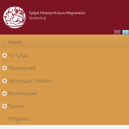
Παράκαμψη
προς το
Τμήμα Ηλεκτρολόγων Μηχανικών
κυρίως
ΤΕΙ ΚΡΗΤΗΣ
περιεχόμενο
Αρχική
Το Τμήμα
+
Προπτυχιακά
+
Πρόγραμμα Σπουδών
+
Μεταπτυχιακά
+
Έρευνα
+
Υπηρεσίες