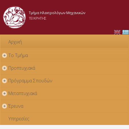
Παράκαμψη
προς το
Τμήμα Ηλεκτρολόγων Μηχανικών
κυρίως
ΤΕΙ ΚΡΗΤΗΣ
περιεχόμενο
Αρχική
Το Τμήμα
+
Προπτυχιακά
+
Πρόγραμμα Σπουδών
+
Μεταπτυχιακά
+
Έρευνα
+
Υπηρεσίες