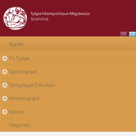
Παράκαμψη
προς το
Τμήμα Ηλεκτρολόγων Μηχανικών
κυρίως
ΤΕΙ ΚΡΗΤΗΣ
περιεχόμενο
Αρχική
Το Τμήμα
+
Προπτυχιακά
+
Πρόγραμμα Σπουδών
+
Μεταπτυχιακά
+
Έρευνα
+
Υπηρεσίες