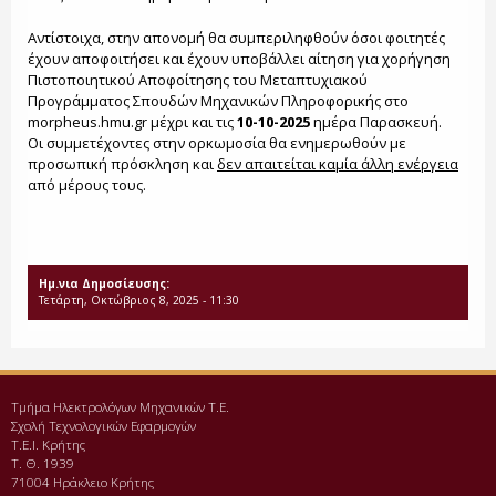
Αντίστοιχα, στην απονομή θα συμπεριληφθούν όσοι φοιτητές
έχουν αποφοιτήσει και έχουν υποβάλλει αίτηση για χορήγηση
Πιστοποιητικού Αποφοίτησης του Μεταπτυχιακού
Προγράμματος Σπουδών Μηχανικών Πληροφορικής στο
morpheus.hmu.gr μέχρι και τις
10-10-2025
ημέρα Παρασκευή.
Οι συμμετέχοντες στην ορκωμοσία θα ενημερωθούν με
προσωπική πρόσκληση και
δεν απαιτείται καμία άλλη ενέργεια
από μέρους τους.
Ημ.νια Δημοσίευσης:
Τετάρτη, Οκτώβριος 8, 2025 - 11:30
Τμήμα Ηλεκτρολόγων Μηχανικών Τ.Ε.
Σχολή Τεχνολογικών Εφαρμογών
Τ.Ε.Ι. Κρήτης
Τ. Θ. 1939
71004 Ηράκλειο Κρήτης