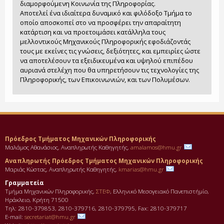
διαμορφούμενη Κοινωνία της Πληροφορίας.
Αποτελεί ένα ιδιαίτερα δυναμικό και φιλόδοξο Τμήμα το
οποίο αποσκοπεί στο να προσφέρει την απαραίτητη
κατάρτιση και να προετοιμάσει κατάλληλα τους
μελλοντικούς Μηχανικούς Πληροφορικής εφοδιάζοντάς
τους με εκείνες τις γνώσεις, δεξιότητες, και εμπειρίες ώστε
να αποτελέσουν τα εξειδικευμένα και υψηλού επιπέδου
αυριανά στελέχη που θα υπηρετήσουν τις τεχνολογίες της
Πληροφορικής, των Επικοινωνιών, και των Πολυμέσων.
Πρόεδρος Τμήματος Μηχανικών Πληροφορικής
Μαλάμος Αθανάσιος, Αναπληρωτής Καθηγητής,
amalamos@hmu.gr
Αναπληρωτής Πρόεδρος Τμήματος Μηχανικών Πληροφορικής
Μαριάς Κώστας, Αναπληρωτής Καθηγητής,
kmarias@hmu.gr
Γραμματεία
Τμήμα Μηχανικών Πληροφορικής,
ΣΤΕΦ
, Ελληνικό Μεσογειακό Πανεπιστήμίο,
Ηράκλειο, Κρήτη 71500
Τηλ: 2810-379853, 2810-379716, 2810-379795, Fax: 2810-379717
E-mail:
secretariat@hmu.gr