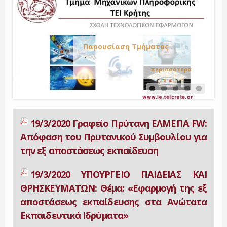
Ο Πτυχιούχος Τεχνολόγος Μηχανικός
Μεταπτυχιακές Σπουδές
Πληροφορικής θα έχει τις
Έρευνα
Τα τελευταία χρόνια, οι εξελίξεις και
απαραίτητες γνώσεις για την πλήρη
οι θεσμικές αλλαγές στην ανώτατη
ανάπτυξη (σχεδίαση, εγκατάσταση,
Σκοπός του Τμήματος Μηχανικών
Πρόγραμμα Σπουδών
εκπαίδευση της χώρας, η παγιωμένη
συντήρηση και υποστήριξη)
Πληροφορικής του ΤΕΙ Κρήτης είναι η
Παρουσίαση Τμήματος
άποψη για εγρήγορση του
πληροφοριακών και
έρευνα σε νέους ορίζοντες και σε
Προπτυχιακό Πρόγραμμα
..
ερευνητικού ..
τηλεπικοινωνιακών συστημάτων..
πεδία που θα αποτελέσουν.....
Σπουδών.....
περισσότερα
περισσότερα
περισσότερα
περισσότερα
περισσότερα
19/3/2020 Γραφείο Πρύτανη ΕΛΜΕΠΑ FW:
Απόφαση του Πρυτανικού Συμβουλίου για
την εξ αποστάσεως εκπαίδευση
19/3/2020 ΥΠΟΥΡΓΕΙΟ ΠΑΙΔΕΙΑΣ ΚΑΙ
ΘΡΗΣΚΕΥΜΑΤΩΝ: Θέμα: «Εφαρμογή της εξ
αποστάσεως εκπαίδευσης στα Ανώτατα
Εκπαιδευτικά Ιδρύματα»