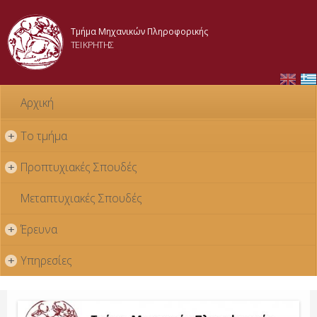
Skip to
main
Τμήμα Μηχανικών Πληροφορικής
content
ΤΕΙ ΚΡΗΤΗΣ
Αρχική
Το τμήμα
+
Προπτυχιακές Σπουδές
+
Μεταπτυχιακές Σπουδές
Έρευνα
+
Υπηρεσίες
+
Απόφοιτοι