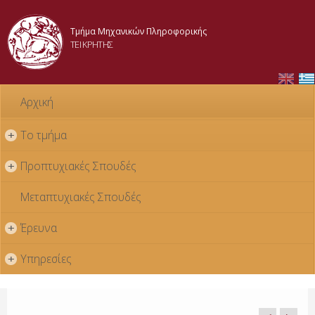
Skip to
main
Τμήμα Μηχανικών Πληροφορικής
content
ΤΕΙ ΚΡΗΤΗΣ
Αρχική
Το τμήμα
+
Προπτυχιακές Σπουδές
+
Μεταπτυχιακές Σπουδές
Έρευνα
+
Υπηρεσίες
+