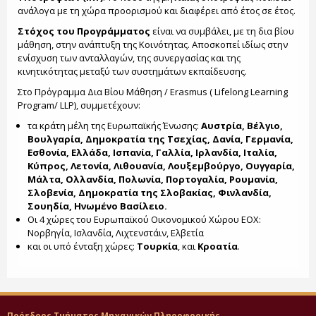
ανάλογα με τη χώρα προορισμού και διαφέρει από έτος σε έτος.
Στόχος του Προγράμματος
είναι να συμβάλει, με τη δια βίου
μάθηση, στην ανάπτυξη της Κοινότητας. Αποσκοπεί ιδίως στην
ενίσχυση των ανταλλαγών, της συνεργασίας και της
κινητικότητας μεταξύ των συστημάτων εκπαίδευσης.
Στο Πρόγραμμα Δια Βίου Μάθηση / Erasmus ( Lifelong Learning
Program/ LLP), συμμετέχουν:
τα κράτη μέλη της Ευρωπαϊκής Ένωσης:
Αυστρία, Βέλγιο,
Βουλγαρία, Δημοκρατία της Τσεχίας, Δανία, Γερμανία,
Εσθονία, Ελλάδα, Ισπανία, Γαλλία, Ιρλανδία, Ιταλία,
Κύπρος, Λετονία, Λιθουανία, Λουξεμβούργο, Ουγγαρία,
Μάλτα, Ολλανδία, Πολωνία, Πορτογαλία, Ρουμανία,
Σλοβενία, Δημοκρατία της Σλοβακίας, Φινλανδία,
Σουηδία, Ηνωμένο Βασίλειο.
Οι 4 χώρες του Ευρωπαϊκού Οικονομικού Χώρου ΕΟΧ:
Νορβηγία, Ισλανδία, Λιχτενστάιν, Ελβετία
και οι υπό ένταξη χώρες:
Τουρκία
, και
Κροατία
.
Πρόεδρος Τμήματος Μηχανικών Πληροφορικής