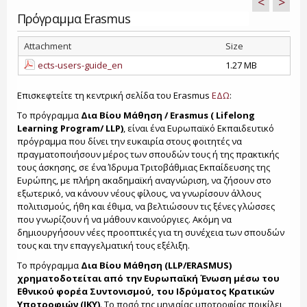
<
>
Πρόγραμμα Erasmus
Attachment
Size
ects-users-guide_en
1.27 MB
Επισκεφτείτε τη κεντρική σελίδα του Erasmus
ΕΔΩ
:
Το πρόγραμμα
Δια Βίου Μάθηση / Erasmus ( Lifelong
Learning Program/ LLP)
, είναι ένα Ευρωπαϊκό Εκπαιδευτικό
πρόγραμμα που δίνει την ευκαιρία στους φοιτητές να
πραγματοποιήσουν μέρος των σπουδών τους ή της πρακτικής
τους άσκησης, σε ένα Ίδρυμα Τριτοβάθμιας Εκπαίδευσης της
Ευρώπης, με πλήρη ακαδημαϊκή αναγνώριση, να ζήσουν στο
εξωτερικό, να κάνουν νέους φίλους, να γνωρίσουν άλλους
πολιτισμούς, ήθη και έθιμα, να βελτιώσουν τις ξένες γλώσσες
που γνωρίζουν ή να μάθουν καινούργιες. Ακόμη να
δημιουργήσουν νέες προοπτικές για τη συνέχεια των σπουδών
τους και την επαγγελματική τους εξέλιξη.
Το πρόγραμμα
Δια Βίου Μάθηση (LLP/ERASMUS)
χρηματοδοτείται από την Ευρωπαϊκή Ένωση μέσω του
Εθνικού φορέα Συντονισμού, του Ιδρύματος Κρατικών
Υποτροφιών (ΙΚΥ)
. Το ποσό της μηνιαίας υποτροφίας ποικίλει