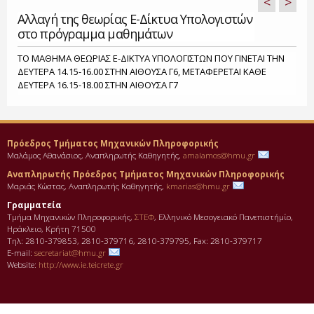
<
>
Αλλαγή της θεωρίας Ε-Δίκτυα Υπολογιστών
στο πρόγραμμα μαθημάτων
ΤΟ ΜΑΘΗΜΑ ΘΕΩΡΙΑΣ Ε-ΔΙΚΤΥΑ ΥΠΟΛΟΓΙΣΤΩΝ ΠΟΥ ΓΙΝΕΤΑΙ ΤΗΝ
ΔΕΥΤΕΡΑ 14.15-16.00 ΣΤΗΝ ΑΙΘΟΥΣΑ Γ6, ΜΕΤΑΦΕΡΕΤΑΙ ΚΑΘΕ
ΔΕΥΤΕΡΑ 16.15-18.00 ΣΤΗΝ ΑΙΘΟΥΣΑ Γ7
Πρόεδρος Τμήματος Μηχανικών Πληροφορικής
Μαλάμος Αθανάσιος, Αναπληρωτής Καθηγητής,
amalamos@hmu.gr
Αναπληρωτής Πρόεδρος Τμήματος Μηχανικών Πληροφορικής
Μαριάς Κώστας, Αναπληρωτής Καθηγητής,
kmarias@hmu.gr
Γραμματεία
Τμήμα Μηχανικών Πληροφορικής,
ΣΤΕΦ
, Ελληνικό Μεσογειακό Πανεπιστήμίο,
Ηράκλειο, Κρήτη 71500
Τηλ: 2810-379853, 2810-379716, 2810-379795, Fax: 2810-379717
E-mail:
secretariat@hmu.gr
Website:
http://www.ie.teicrete.gr