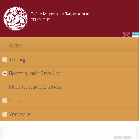
Skip to
main
Τμήμα Μηχανικών Πληροφορικής
content
ΤΕΙ ΚΡΗΤΗΣ
Αρχική
Το τμήμα
+
Προπτυχιακές Σπουδές
+
Μεταπτυχιακές Σπουδές
Έρευνα
+
Υπηρεσίες
+