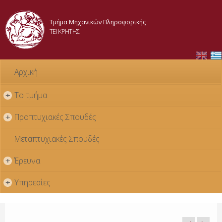
Skip to
main
Τμήμα Μηχανικών Πληροφορικής
content
ΤΕΙ ΚΡΗΤΗΣ
Αρχική
Το τμήμα
+
Προπτυχιακές Σπουδές
+
Μεταπτυχιακές Σπουδές
Έρευνα
+
Υπηρεσίες
+