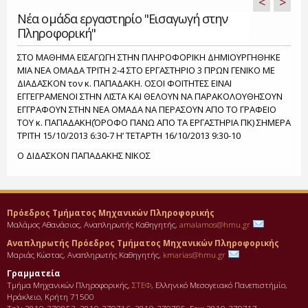
<
>
Νέα ομάδα εργαστηρίο "Εισαγωγή στην
Πληροφορική"
ΣΤΟ ΜΑΘΗΜΑ ΕΙΣΑΓΩΓΗ ΣΤΗΝ ΠΛΗΡΟΦΟΡΙΚΗ ΔΗΜΙΟΥΡΓΗΘΗΚΕ
ΜΙΑ ΝΕΑ ΟΜΑΔΑ ΤΡΙΤΗ 2-4 ΣΤΟ ΕΡΓΑΣΤΗΡΙΟ 3 ΠΡΩΝ ΓΕΝΙΚΟ ΜΕ
ΔΙΑΔΑΣΚΟΝ τον κ. ΠΑΠΑΔΑΚΗ. ΟΣΟΙ ΦΟΙΤΗΤΕΣ ΕΙΝΑΙ
ΕΓΓΕΓΡΑΜΕΝΟΙ ΣΤΗΝ ΛΙΣΤΑ ΚΑΙ ΘΕΛΟΥΝ ΝΑ ΠΑΡΑΚΟΛΟΥΘΗΣΟΥΝ
ΕΓΓΡΑΦΟΥΝ ΣΤΗΝ ΝΕΑ ΟΜΑΔΑ ΝΑ ΠΕΡΑΣΟΥΝ ΑΠΟ ΤΟ ΓΡΑΦΕΙΟ
ΤΟΥ κ. ΠΑΠΑΔΑΚΗ(ΌΡΟΦΟ ΠΑΝΩ ΑΠΟ ΤΑ ΕΡΓΑΣΤΗΡΙΑ ΠΚ) ΣΗΜΕΡΑ
ΤΡΙΤΗ 15/10/2013 6:30-7 Η’ ΤΕΤΑΡΤΗ 16/10/2013 9:30-10
Ο ΔΙΔΑΣΚΟΝ ΠΑΠΑΔΑΚΗΣ ΝΙΚΟΣ
Πρόεδρος Τμήματος Μηχανικών Πληροφορικής
Μαλάμος Αθανάσιος, Αναπληρωτής Καθηγητής,
amalamos@hmu.gr
Αναπληρωτής Πρόεδρος Τμήματος Μηχανικών Πληροφορικής
Μαριάς Κώστας, Αναπληρωτής Καθηγητής,
kmarias@hmu.gr
Γραμματεία
Τμήμα Μηχανικών Πληροφορικής,
ΣΤΕΦ
, Ελληνικό Μεσογειακό Πανεπιστήμίο,
Ηράκλειο, Κρήτη 71500