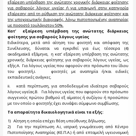
εξαίρεση υπέρβαση της ανώτατης χρονικής διάρκειας φοίτησης
για σοβαρούς λόγους υγείας ή για υπαγωγή στην κατηγορία
εξαίρεσης από τη ρύθμιση της ανώτατης διάρκειας φοίτησης και
της υποχρεωτικής διαγραφής, λόγω πιστοποιημένης αναπηρίας
με ποσοστό τουλάχιστον 50%.
Κατ’ εξαίρεση υπέρβαση της ανώτατης διάρκειας
φοίτησης για σοβαρούς λόγους υγείας
Ειδικότερα, μετά από αίτηση του φοιτητή και απόφαση της
Συνέλευσης, δύναται να εγκριθεί για έως τέσσερα (4)
ακαδημαϊκά εξάμηνα, η κατ’ εξαίρεση υπέρβαση της ανώτατης
χρονικής διάρκειας φοίτησης για σοβαρούς λόγους υγείας, ως
εξής:Α. Για λόγους υγείας που αφορούν στο πρόσωπο του ίδιου
του φοιτητή,i. φοιτητές με αναπηρία ή/και ειδικές
εκπαιδευτικές ανάγκες.
ii. κατά περίπτωση, για αποδεδειγμένα ιδιαίτερα σοβαρούς
λόγους υγείας.Β. Για λόγους υγείας που αφορούν στο πρόσωπο
συγγενούς πρώτου βαθμού εξ αίματος ή συζύγου ή προσώπου
με τον οποίο ο φοιτητής έχει συνάψει σύμφωνο συμβίωσης.
Τα απαραίτητα δικαιολογητικά είναι τα εξής:
1) Αίτηση η οποία επέχει θέση υπεύθυνης δήλωσης.
2) Για την περίπτωση Α.i, ιατρική γνωμάτευση από Κέντρο
Πιστοποίησης Αναπηρίας (ΚΕ.Π.Α.) ή από επταμελή υγειονομική