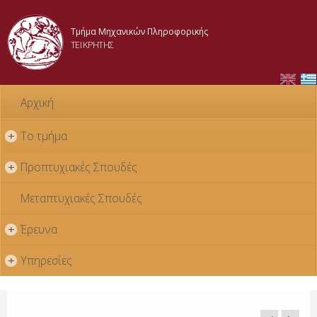
Skip to
main
Τμήμα Μηχανικών Πληροφορικής
content
ΤΕΙ ΚΡΗΤΗΣ
Αρχική
Το τμήμα
+
Προπτυχιακές Σπουδές
+
Μεταπτυχιακές Σπουδές
Έρευνα
+
Υπηρεσίες
+