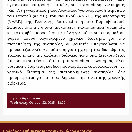
υγειονομική επιτροπή του Κέντρου Πιστοποίησης Αναπηρίας
(ΚΕ.Π.Α.) ή γνωμάτευση των Ανώτατων Υγειονομικών Επιτροπών
του Στρατού (Α.Σ.Υ.Ε.), του Ναυτικού (Α.Ν.Υ.Ε.), της Αεροπορίας
(Α.Α.Υ.Ε.), της Ελληνικής Αστυνομίας ή του Πυροσβεστικού
Σώματος από την οποία προκύπτει η πιστοποιημένη αναπηρία
και το ακριβές ποσοστό αυτής. Εάν η γνωμάτευση του αρμόδιου
φορέα αφορά συγκεκριμένο χρονικό διάστημα για την
πιστοποίηση της αναπηρίας, οι φοιτητές υποχρεούνται να
προσκομίζουν νέα γνωμάτευση για τη χρήση του δικαιώματος
εξαίρεσης από την ανώτατη διάρκεια φοίτησης. Διευκρινίζεται
ότι σε περιπτώσεις όπου η πιστοποίηση αναπηρίας είναι
ορισμένης διάρκειας και δεν προσκομίζεται νέα γνωμάτευση, το
χρονικό διάστημα της πιστοποιημένης αναπηρίας δεν
προσμετρείται για τη συμπλήρωση της ανώτατης χρονικής
διάρκειας.
Ημ.νια Δημοσίευσης:
Wednesday, October 22, 2025 - 12:00
Πρόεδρος Τμήματος Μηχανικών Πληροφορικής