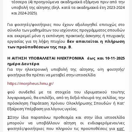
τέσσερα (4) προηγούμενα ακαδημαϊκά εξάμηνα πριν από την
υποβολή της αίτησης (δηλ. κατά τα ακαδημαϊκά έτη 2023-2024
και 2024-2025).
Για φοιτητές/φοιτήτριες που έχουν αξιολογηθεί επιτυχώς στο
σύνολο των μαθημάτων του ισχύοντος προγράμματος σπουδών
και εκκρεμεί μόνο η εκπόνηση πρακτικής άσκησης ή πτυχιακής
εργασίας για τη λήψη πτυχίου
δεν απαιτείται η πλήρωση
των προϋποθέσεων της περ. Β.
Η ΑΙΤΗΣΗ ΥΠΟΒΑΛΛΕΤΑΙ ΗΛΕΚΤΡΟΝΙΚΑ έως και 10-11-2025
ημέρα Δευτέρα
Για την ηλεκτρονική υποβολή της αίτησης, ο/η φοιτητής/
φοιτήτρια θα πρέπει να μεταβεί στην ιστοσελίδα
https://morpheus.hmu.gr/
φού συνδεθεί με τα στοιχεία του ιδρυματικού του/της
λογαριασμού, θα επιλέξει, από τη δεξιά πλευρά της σελίδας, την
πρόσκληση Παράταση Χρόνου Ολοκλήρωσης Σπουδών ή Κατ'
Εξαίρεση Υπέρβαση για λόγους υγείας.
2
.Στην ίδια παραπάνω προθεσμία και στην ίδια ιστοσελίδα
μπορούν να υποβάλλουν αίτηση οι ενδιαφερόμενοι/νες
φοιτητές/φοιτήτριες που πληρούν τις προϋποθέσεις για
κατ’