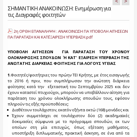
<
>
ΣΗΜΑΝΤΙΚΗ ΑΝΑΚΟΙΝΩΣΗ: Ενημέρωση για
τις Διαγραφές φοιτητών
2η ΟΡΘΗ ΕΠΑΝΑΛΗΨΗ : ΑΝΑΚΟΙΝΩΣΗ ΓΙΑ ΥΠΟΒΟΛΗ ΑΙΤΗΣΕΩΝ
ΓΙΑ ΠΑΡΑΤΑΣΗ ΚΑΙ ΚΑΤ΄ΕΞΑΙΡΕΣΗ ΥΠΕΡΒΑΣΗ.pdf
ΥΠΟΒΟΛΗ ΑΙΤΗΣΕΩΝ ΓΙΑ ΠΑΡΑΤΑΣΗ ΤΟΥ ΧΡΟΝΟΥ
ΟΛΟΚΛΗΡΩΣΗΣ ΣΠΟΥΔΩΝ Ή ΚΑΤ’ ΕΞΑΙΡΕΣΗ ΥΠΕΡΒΑΣΗ ΤΗΣ
ΑΝΩΤΑΤΗΣ ΔΙΑΡΚΕΙΑΣ ΦΟΙΤΗΣΗΣ ΓΙΑ ΛΟΓΟΥΣ ΥΓΕΙΑΣ
1
.Φοιτητές/φοιτήτριες του πρώην ΤΕΙ Κρήτης, με έτος εισαγωγής
το 2016 ή πριν, που συμπλήρωσαν την ανώτατη διάρκεια
φοίτησης κατά την εξεταστική του Σεπτεμβρίου 2025 και δεν
έχουν καταστεί πτυχιούχοι, μπορούν να υποβάλλουν αίτηση για
παράταση του χρόνου ολοκλήρωσης σπουδών τους, εφόσον
πληρούν τις εξής προϋποθέσεις:
Διαθέτουν τουλάχιστον, εκατόν εξήντα οκτώ (168) μονάδες και
Έχουν συμμετάσχει σε τουλάχιστον δύο (2) ακαδημαϊκές
δοκιμασίες σύμφωνα με το πρόγραμμα σπουδών, εκ των
οποίων στη μία επιτυχώς, όπως εξέταση μαθήματος,
υποστήριξη διπλωματικής, πρακτική άσκηση, σε ένα από τα