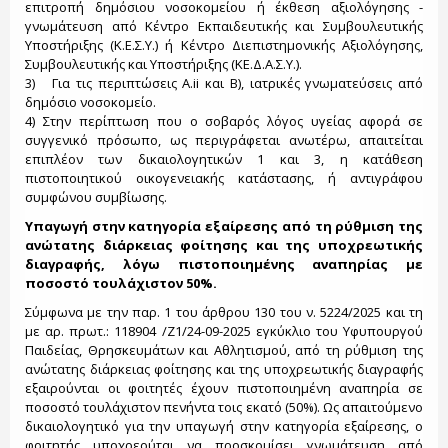
επιτροπή δημόσιου νοσοκομείου ή έκθεση αξιολόγησης -
γνωμάτευση από Κέντρο Εκπαιδευτικής και Συμβουλευτικής
Υποστήριξης (Κ.Ε.Σ.Υ.) ή Κέντρο Διεπιστημονικής Αξιολόγησης,
Συμβουλευτικής και Υποστήριξης (ΚΕ.Δ.Α.Σ.Υ.).
3) Για τις περιπτώσεις A.ii και B), ιατρικές γνωματεύσεις από
δημόσιο νοσοκομείο.
4) Στην περίπτωση που ο σοβαρός λόγος υγείας αφορά σε
συγγενικό πρόσωπο, ως περιγράφεται ανωτέρω, απαιτείται
επιπλέον των δικαιολογητικών 1 και 3, η κατάθεση
πιστοποιητικού οικογενειακής κατάστασης, ή αντιγράφου
συμφώνου συμβίωσης.
Υπαγωγή στην κατηγορία εξαίρεσης από τη ρύθμιση της
ανώτατης διάρκειας φοίτησης και της υποχρεωτικής
διαγραφής, λόγω πιστοποιημένης αναπηρίας με
ποσοστό τουλάχιστον 50%.
Σύμφωνα με την παρ. 1 του άρθρου 130 του ν. 5224/2025 και τη
με αρ. πρωτ.: 118904 /Ζ1/24-09-2025 εγκύκλιο του Υφυπουργού
Παιδείας, Θρησκευμάτων και Αθλητισμού, από τη ρύθμιση της
ανώτατης διάρκειας φοίτησης και της υποχρεωτικής διαγραφής
εξαιρούνται οι φοιτητές έχουν πιστοποιημένη αναπηρία σε
ποσοστό τουλάχιστον πενήντα τοις εκατό (50%). Ως απαιτούμενο
δικαιολογητικό για την υπαγωγή στην κατηγορία εξαίρεσης, ο
φοιτητής υποχρεούται να προσκομίσει γνωμάτευση από