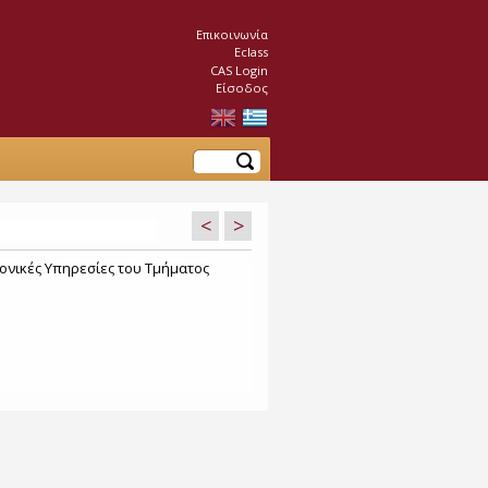
Επικοινωνία
Eclass
CAS Login
Είσοδος
Αναζήτηση
<
>
ονικές Υπηρεσίες του Τμήματος