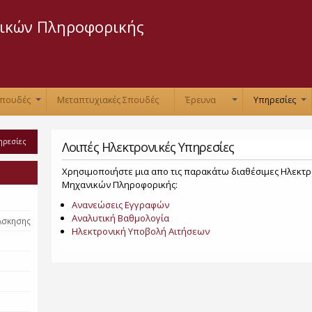
Skip to
main
ικών Πληροφορικής
content
Σπουδές
Μεταπτυχιακές Σπουδές
Έρευνα
Υπηρεσίες
+
+
+
ηρεσίες
Λοιπές Ηλεκτρονικές Υπηρεσίες
Χρησιμοποιήστε μια απο τις παρακάτω διαθέσιμες Ηλεκτρ
Μηχανικών Πληροφορικής:
Ανανεώσεις Εγγραφών
Αναλυτική Βαθμολογία
Άσκησης
Ηλεκτρονική Υποβολή Αιτήσεων