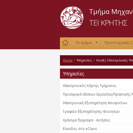
Τμήμα Μηχαν
ΤΕΙ ΚΡΗΤΗΣ
Το τμήμα
Προπτυχιακές 
+
Home
/
Υπηρεσίες
/
Λοιπές Ηλεκτρονικές Υπ
Υπηρεσίες
Ηλεκτρονικός Χάρτης Τμήματος
Προσφορά Θέσεων Εργασίας/Πρακτικής 
Ηλεκτρονική Εξυπηρέτηση Αποφοίτων
Γραφείο Εξυπηρέτησης Φοιτητών
Χρήσιμα Έγγραφα - Αιτήσεις
Είσοδος στο eClass