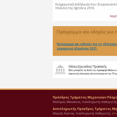
Eνημερωτική Eκδήλωση που διοργανώνετ
πλαίσια της Agrotica 2018
Αρχε
Πρόγραμμα και οδηγίες για τ
εξετάσεις χειμερινού εξαμήνο
Πρόγραμμα και οδηγίες για τις εξετάσει
χειμερινού εξαμήνου 2021.
Θέσεις Εργασίας/ Πρακτικής
Εδώ μπορείτε να δείτε την προσφορά θέσεων 
πρακτικής άσκησης στο αντικείμενο της Πλ
Πρόεδρος Τμήματος Μηχανικών Πληρ
Μαλάμος Αθανάσιος, Αναπληρωτής Καθηγητής
Αναπληρωτής Πρόεδρος Τμήματος Μη
Μαριάς Κώστας, Αναπληρωτής Καθηγητής,
km