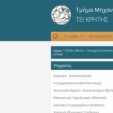
Τμήμα Μηχανι
ΤΕΙ ΚΡΗΤΗΣ
Το Τμήμα
Προπτυχιακές 
+
Home
/
Σελίδες Μενού
/
Ασύγχρονη Εκπαίδ
(eClass)
Υπηρεσίες
Έγγραφα - Δικαιολογητικά
e-Γραμματεία (student.teicrete.gr)
Φοιτητικά Θέματα - Κατατακτήριες Εξετά
Ηλεκτρονικό Ταχυδρομείο (Webmail)
Δηλώσεις Συγγραμμάτων (eudoxus)
Χρήσιμοι Εξωτερικοί Σύνδεσμοι