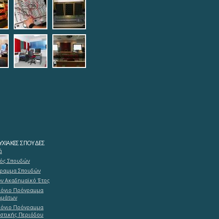
2.jpg
_on_analog_studio.jpg
tudio_electronic_quipments1.jpg
9_studio_electronic_quipments2.
studio_protools.jpg
1.jpg
adrasi-lab.jpg
log_studio_panorama.jpg
mastering.jpg
mousiki_diadrasi2.jpg
ΧΙΑΚΈΣ ΣΠΟΥΔΈΣ
ά
ός Σπουδών
ραμμα Σπουδών
ον Ακαδημαϊκό Έτος
όγιο Πρόγραμμα
μάτων
όγιο Πρόγραμμα
αστικής Περιόδου