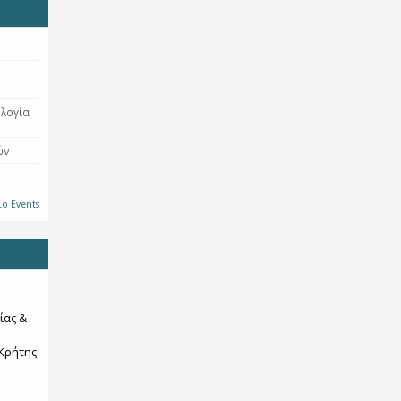
ολογία
ών
ίο Events
ίας &
Κρήτης