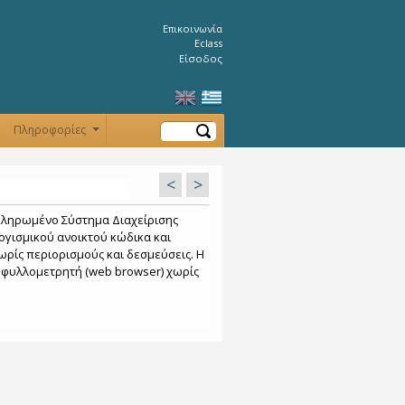
Επικοινωνία
Eclass
Είσοδος
Αναζήτηση
Πληροφορίες
+
<
>
οκληρωμένο Σύστημα Διαχείρισης
γισμικού ανοικτού κώδικα και
ρίς περιορισμούς και δεσμεύσεις. Η
 φυλλομετρητή (web browser) χωρίς