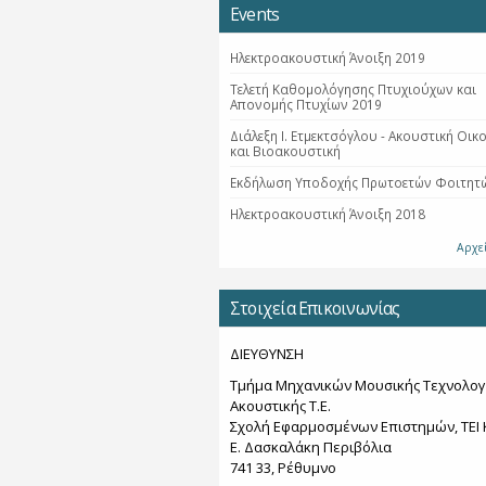
Events
Ηλεκτροακουστική Άνοιξη 2019
Τελετή Καθομολόγησης Πτυχιούχων και
Απονομής Πτυχίων 2019
Διάλεξη Ι. Ετμεκτσόγλου - Ακουστική Οικ
και Βιοακουστική
Εκδήλωση Υποδοχής Πρωτοετών Φοιτητ
Ηλεκτροακουστική Άνοιξη 2018
Αρχε
Στοιχεία Επικοινωνίας
ΔΙΕΥΘΥΝΣΗ
Τμήμα Μηχανικών Μουσικής Τεχνολογ
Ακουστικής Τ.Ε.
Σχολή Εφαρμοσμένων Επιστημών, ΤΕΙ 
Ε. Δασκαλάκη Περιβόλια
741 33, Ρέθυμνο