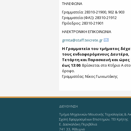
ΤΗΛΕΦΩΝΑ
Γραμματεία: 28310-21900, 902 & 903
Γραμματεία (ΦΑΞ): 28310-21912
Πρόεδρος: 28310-21901
ΗΛΕΚΤΡΟΝΙΚΗ ΕΠΙΚΟΙΝΩΝΙΑ
grmta@staff.teicrete.gr
Η Γραμματεία του τμήματος δέχε
τους ενδιαφερόμενους Δευτέρα,
Τετάρτη και Παρασκευή και ώρες 
έως 13:00
. Βρίσκεται στο Κτήριο Α στο
όροφο.
Γραμματέας: Νίκος Γωνιωτάκης
ΔΙΕΥΘΥΝΣΗ
Τμήμα Μηχανικών Μουσικής Τεχνολογίας & Ακ
Σχολή Εφαρμοσμένων Επιστημών, ΤΕΙ Κρήτης
Ε. Δασκαλάκη Περιβόλια
741 33, Ρέθυμνο