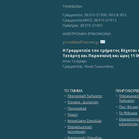
ΤΗΛΕΦΩΝΑ
Γραμματεία: 28310-21900, 902 & 903
Γραμματεία (ΦΑΞ): 28310-21912
Πρόεδρος: 28310-21901
ΗΛΕΚΤΡΟΝΙΚΗ ΕΠΙΚΟΙΝΩΝΙΑ
grmta@staff.teicrete.gr
Η Γραμματεία του τμήματος δέχεται 
Τετάρτη και Παρασκευή και ώρες 11:00
στον 1ο όροφο.
Γραμματέας: Νίκος Γωνιωτάκης
ΤΟ ΤΜΉΜΑ
ΠΛΗΡΟΦΟΡΊΕ
Περιγραφή Τμήματος
Τηλεφωνικό
Τμήματος
Όργανα - Διοίκηση
Πως θα μας 
Προσωπικό
Το Ρέθυμνο
Τομείς
Επανασύστα
Αντικείμενο Σπουδών
ειδικότητας
Επαγγελματικές
προοπτικές
Κανονισμός Σπουδών