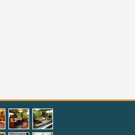
1.jpg
ng_room1.jpg
ecording_room2.jpg
4_digital_studioprotools1.jpg
5_digital_studioprotools2.j