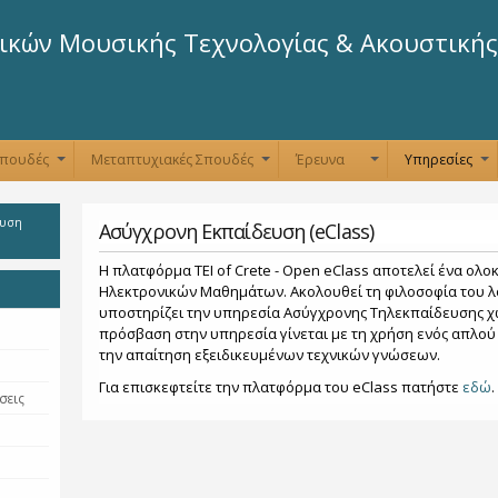
Παράκαμψη
προς το
κών Μουσικής Τεχνολογίας & Ακουστικής
κυρίως
περιεχόμενο
Σπουδές
Μεταπτυχιακές Σπουδές
Έρευνα
Υπηρεσίες
+
+
+
+
ευση
Ασύγχρονη Εκπαίδευση (eClass)
Η πλατφόρμα TEI of Crete - Open eClass αποτελεί ένα ολ
Ηλεκτρονικών Μαθημάτων. Ακολουθεί τη φιλοσοφία του λο
υποστηρίζει την υπηρεσία Ασύγχρονης Τηλεκπαίδευσης χω
πρόσβαση στην υπηρεσία γίνεται με τη χρήση ενός απλού
την απαίτηση εξειδικευμένων τεχνικών γνώσεων.
Για επισκεφτείτε την πλατφόρμα του eClass πατήστε
εδώ
.
σεις