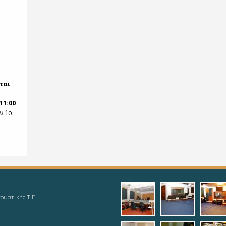
ται
11:00
ν 1ο
1_analog_studio
2_recordi
3_r
ουστικής Τ.Ε.