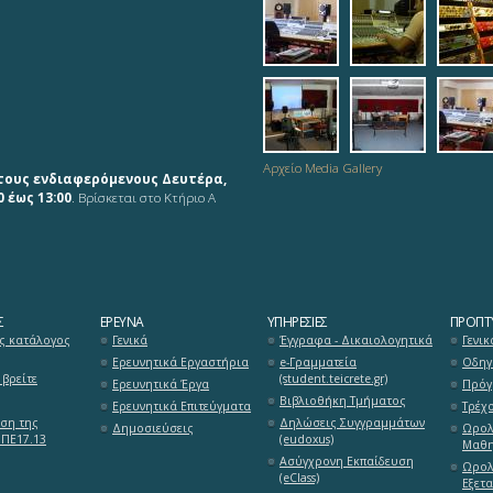
6_analog_studio
7_working
8_s
mousiki_diadrasi
mousiki_di
ana
Αρχείο Media Gallery
τους ενδιαφερόμενους Δευτέρα,
 έως 13:00
. Βρίσκεται στο Κτήριο Α
Σ
ΈΡΕΥΝΑ
ΥΠΗΡΕΣΊΕΣ
ΠΡΟΠΤΥ
ς κατάλογος
Γενικά
Έγγραφα - Δικαιολογητικά
Γενικ
Ερευνητικά Εργαστήρια
e-Γραμματεία
Οδηγ
βρείτε
(student.teicrete.gr)
Ερευνητικά Έργα
Πρόγ
Βιβλιοθήκη Τμήματος
Ερευνητικά Επιτεύγματα
Τρέχ
ση της
Δηλώσεις Συγγραμμάτων
Δημοσιεύσεις
Ωρολ
 ΠΕ17.13
(eudoxus)
Μαθη
Ασύγχρονη Εκπαίδευση
Ωρολ
(eClass)
Εξετ