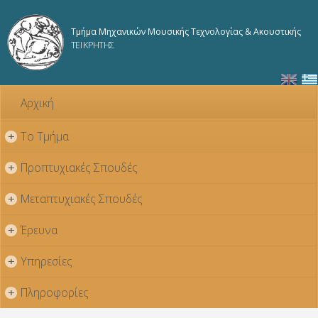
Παράκαμψη
προς το
Τμήμα Μηχανικών Μουσικής Τεχνολογίας & Ακουστικής
κυρίως
ΤΕΙ ΚΡΗΤΗΣ
περιεχόμενο
Αρχική
Το Τμήμα
+
Προπτυχιακές Σπουδές
+
Μεταπτυχιακές Σπουδές
+
Έρευνα
+
Υπηρεσίες
+
Πληροφορίες
+