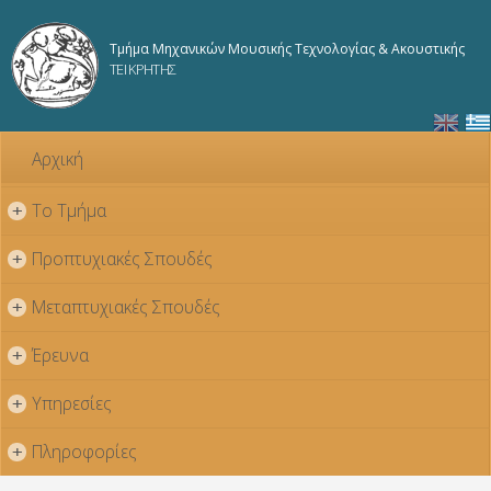
Παράκαμψη
προς το
Τμήμα Μηχανικών Μουσικής Τεχνολογίας & Ακουστικής
κυρίως
ΤΕΙ ΚΡΗΤΗΣ
περιεχόμενο
Αρχική
Το Τμήμα
+
Προπτυχιακές Σπουδές
+
Μεταπτυχιακές Σπουδές
+
Έρευνα
+
Υπηρεσίες
+
Πληροφορίες
+