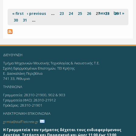
next ›
last »
« first
‹ previous
23
24
25
26
28
29
…
27
30
31
…
ΔΙΕΥΘΥΝΣΗ
Τμήμα Μηχανικών Μουσικής Τεχνολογίας & Ακουστικής Τ.Ε.
Σχολή Εφαρμοσμένων Επιστημών, ΤΕΙ Κρήτης
Ε. Δασκαλάκη Περιβόλια
741 33, Ρέθυμνο
ΤΗΛΕΦΩΝΑ
Γραμματεία: 28310-21900, 902 & 903
Γραμματεία (ΦΑΞ): 28310-21912
Πρόεδρος: 28310-21901
ΗΛΕΚΤΡΟΝΙΚΗ ΕΠΙΚΟΙΝΩΝΙΑ
grmta@staff.teicrete.gr
Η Γραμματεία του τμήματος δέχεται τους ενδιαφερόμενους
Δευτέρα, Τετάρτη και Παρασκευή και ώρες 11:00 έως 13:00
.