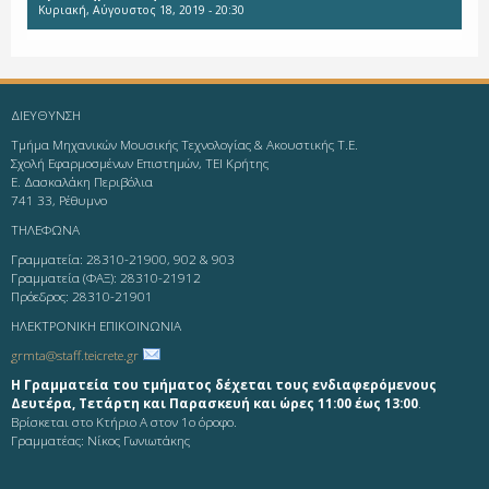
Κυριακή, Αύγουστος 18, 2019 - 20:30
ΔΙΕΥΘΥΝΣΗ
Τμήμα Μηχανικών Μουσικής Τεχνολογίας & Ακουστικής Τ.Ε.
Σχολή Εφαρμοσμένων Επιστημών, ΤΕΙ Κρήτης
Ε. Δασκαλάκη Περιβόλια
741 33, Ρέθυμνο
ΤΗΛΕΦΩΝΑ
Γραμματεία: 28310-21900, 902 & 903
Γραμματεία (ΦΑΞ): 28310-21912
Πρόεδρος: 28310-21901
ΗΛΕΚΤΡΟΝΙΚΗ ΕΠΙΚΟΙΝΩΝΙΑ
grmta@staff.teicrete.gr
Η Γραμματεία του τμήματος δέχεται τους ενδιαφερόμενους
Δευτέρα, Τετάρτη και Παρασκευή και ώρες 11:00 έως 13:00
.
Βρίσκεται στο Κτήριο Α στον 1ο όροφο.
Γραμματέας: Νίκος Γωνιωτάκης