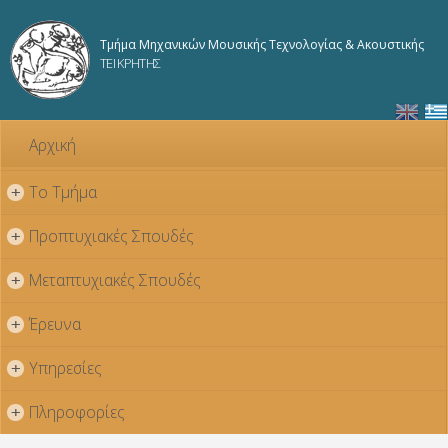
Παράκαμψη
προς το
Τμήμα Μηχανικών Μουσικής Τεχνολογίας & Ακουστικής
κυρίως
ΤΕΙ ΚΡΗΤΗΣ
περιεχόμενο
Αρχική
Το Τμήμα
+
Προπτυχιακές Σπουδές
+
Μεταπτυχιακές Σπουδές
+
Έρευνα
+
Υπηρεσίες
+
Πληροφορίες
+