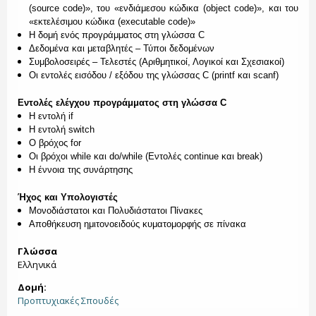
(
source
code
)», του «ενδιάμεσου κώδικα (
object
code
)», και του
«εκτελέσιμου κώδικα (executable code)»
Η δομή ενός προγράμματος στη γλώσσα
C
Δεδομένα και μεταβλητές – Τύποι δεδομένων
Συμβολοσειρές – Τελεστές (Αριθμητικοί, Λογικοί και Σχεσιακοί)
Οι εντολές εισόδου / εξόδου της γλώσσας
C
(
printf
και
scanf
)
Εντολές ελέγχου προγράμματος στη γλώσσα
C
Η εντολή
if
Η εντολή
switch
Ο βρόχος
for
Οι βρόχοι
while
και
do
/
while
(Εντολές
continue
και
break
)
Η έννοια της συνάρτησης
Ήχος και Υπολογιστές
Μονοδιάστατοι και Πολυδιάστατοι Πίνακες
Αποθήκευση ημιτονοειδούς κυματομορφής σε πίνακα
Γλώσσα
Ελληνικά
Δομή:
Προπτυχιακές Σπουδές