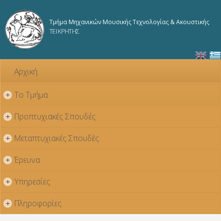
Παράκαμψη
προς το
Τμήμα Μηχανικών Μουσικής Τεχνολογίας & Ακουστικής
κυρίως
ΤΕΙ ΚΡΗΤΗΣ
περιεχόμενο
Αρχική
Το Τμήμα
+
Προπτυχιακές Σπουδές
+
Μεταπτυχιακές Σπουδές
+
Έρευνα
+
Υπηρεσίες
+
Πληροφορίες
+