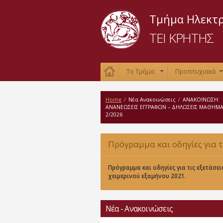
Τμήμα Ηλεκτ
ΤΕΙ ΚΡΗΤΗΣ
Το Τμήμα
Προπτυχιακά
+
Home
/
Νέα Ανακοινώσεις
/
ΑΝΑΚΟΙΝΩΣΗ:
ΑΝΑΝΕΩΣΕΙΣ ΕΓΓΡΑΦΩΝ – ΔΗΛΩΣΕΙΣ ΜΑΘΗΜ
2/2026
Πρόγραμμα και οδηγίες για τ
εξετάσεις χειμερινού εξαμήνο
Πρόγραμμα και οδηγίες για τις εξετάσει
χειμερινού εξαμήνου 2021.
Νέα - Ανακοινώσεις