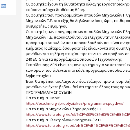
Οι φοιτητές έχουν τη δυνατότητα αλλαγής εργαστηριακής
εφόσον υπάρχει διαθέσιμη θέση.
Οι φοιτητές των προγραμμάτων σπουδών Μηχανικών Πληρ
Μηχανικών Τ.Ε. στο εξής θα δηλώνουν όσες ώρες επιθυμο
ανεξαρτήτως εξαμήνου.
Οι φοιτητές των προγραμμάτων σπουδών Μηχανικών Πληρ
Μηχανικών Τ.Ε. παρακαλούνται να ελέγχουν την ηλεκτρονι
πρόγραμμα σπουδών που παρακολουθούν και είναι αναρτ
τμήματος. Ιδιαίτερα, όσοι φοιτητές είναι κοντά στη συμ
μονάδων για τη λήψη πτυχίου προτείνεται να προβούν σ
240 ECTS για τα προγράμματα σπουδών Τεχνολογικής
Εκπαίδευσης ΔΕΝ είναι το μόνο κριτήριο για να καταστεί 
των όρων που τίθενται από κάθε πρόγραμμα σπουδών είν
λήψη πτυχίου.
Έτσι, θα πρέπει, τουλάχιστον, ένα εξάμηνο πριν τη συμ
μονάδων να έχετε βεβαιωθεί ότι τηρείτε όλους τους όρο
ΠΡΟΓΡΑΜΜΑΤΑ ΣΠΟΥΔΩΝ
Για το τμήμα ΗΜΜΥ
https://ece.hmu.gr/proptyxiakes/programma-spoydwn/
Για το τμήμα Μηχανικών Πληροφορικής Τ.Ε.
https://www.teicrete.gr/ie/el/%CF%83%CE%B5%CE%BB%
Για το τμήμα Ηλεκτρολόγων Μηχανικών Τ.Ε.
https://www.teicrete.gr/eed/el/%CE%B4%CE%BF%CE%BC