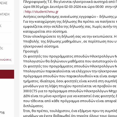
Πληροφορικής Τ.Ε. θα γίνονται ηλεκτρονικά αυστηρά από 
ΑΣΙΑΣ
ώρα 09:30 μέχρι Δευτέρα 02-03-2026 και ώρα 00:00 στην 
:
http://student.hmu.gr
ΡΑΤΑΣΗ
Αιτήσεις εκπρόθεσμης ανανέωσης εγγραφών – δήλωσης μα
Για την καταχώρηση της δήλωσης θα πρέπει να πατήσετε 
ς
εμφανίζεται στην σελίδα της δήλωσής σας. Χωρίς αυτήν τ
καταχωρείται στο σύστημα.
Όταν ολοκληρώσετε τη δήλωσή σας να την εκτυπώσετε. Η
Υποβολής της δήλωσης μαθημάτων , σε περίπτωση που υ
ηλεκτρονικό σύστημα.
ής
Προσοχή:
Οι φοιτητές του προγράμματος σπουδών Ηλεκτρολόγων 
οινώσεις
Υπολογιστών θα δηλώνουν μαθήματα που αντιστοιχούν έως
Οι φοιτητές του προγράμματος σπουδών Ηλεκτρολόγων 
Υπολογιστών παρακαλούνται να ελέγχουν την ηλεκτρονική
πρόγραμμα σπουδών που παρακολουθούν και είναι αναρτ
τμήματος. Ιδιαίτερα, όσοι φοιτητές είναι κοντά στη συμ
μονάδων για τη λήψη πτυχίου προτείνεται να προβούν σ
300 ECTS για το πρόγραμμα σπουδών Ηλεκτρολόγων Μηχ
ΔΕΝ είναι το μόνο κριτήριο για να καταστεί ένας φοιτητή
που τίθενται από κάθε πρόγραμμα σπουδών είναι απαραί
διπλώματος.
Έτσι, θα πρέπει, τουλάχιστον, ένα εξάμηνο πριν τη συμ
716
μονάδων να έχετε βεβαιωθεί ότι τηρείτε όλους τους όρο