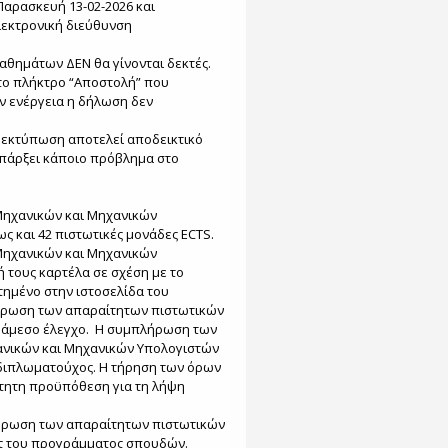
Παρασκευή 13-02-2026 και
ηλεκτρονική διεύθυνση
θημάτων ΔΕΝ θα γίνονται δεκτές.
το πλήκτρο “Aποστολή” που
ην ενέργεια η δήλωση δεν
 εκτύπωση αποτελεί αποδεικτικό
πάρξει κάποιο πρόβλημα στο
Μηχανικών και Μηχανικών
 και 42 πιστωτικές μονάδες ECTS.
Μηχανικών και Μηχανικών
 τους καρτέλα σε σχέση με το
ημένο στην ιστοσελίδα του
πλήρωση των απαραίτητων πιστωτικών
ε άμεσο έλεγχο. Η συμπλήρωση των
ανικών και Μηχανικών Υπολογιστών
ς διπλωματούχος. Η τήρηση των όρων
τητη προϋπόθεση για τη λήψη
πλήρωση των απαραίτητων πιστωτικών
υς του προγράμματος σπουδών.