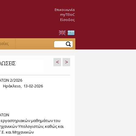
Επικοινωνία
myTEIoC
Είσοδος
Αναζήτηση
εσίες
<
>
ΛΩΣΕΙΣ
ΤΩΝ 2/2026
ειο, 13-02-2026
ΜΑΤΩΝ
ι εργαστηριακών μαθημάτων του
χανικών Υπολογιστών, καθώς και
Ε. και Μηχανικών