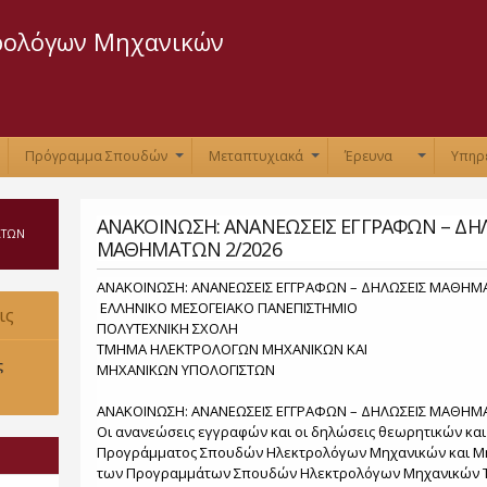
Παράκαμψη
προς το
ρολόγων Μηχανικών
κυρίως
περιεχόμενο
Πρόγραμμα Σπουδών
Μεταπτυχιακά
Έρευνα
Υπηρ
+
+
+
+
ΑΝΑΚΟΙΝΩΣΗ: ΑΝΑΝΕΩΣΕΙΣ ΕΓΓΡΑΦΩΝ – ΔΗ
ΑΤΩΝ
ΜΑΘΗΜΑΤΩΝ 2/2026
ΑΝΑΚΟΙΝΩΣΗ: ΑΝΑΝΕΩΣΕΙΣ ΕΓΓΡΑΦΩΝ – ΔΗΛΩΣΕΙΣ ΜΑΘΗΜΑ
ΕΛΛΗΝΙΚΟ ΜΕΣΟΓΕΙΑΚΟ ΠΑΝΕΠΙΣΤΗΜΙΟ Ηράκλ
ις
ΠΟΛΥΤΕΧΝΙΚΗ ΣΧΟΛΗ
ΤΜΗΜΑ ΗΛΕΚΤΡΟΛΟΓΩΝ ΜΗΧΑΝΙΚΩΝ ΚΑΙ
υ 2021.
ς
ΜΗΧΑΝΙΚΩΝ ΥΠΟΛΟΓΙΣΤΩΝ
ΑΝΑΚΟΙΝΩΣΗ: ΑΝΑΝΕΩΣΕΙΣ ΕΓΓΡΑΦΩΝ – ΔΗΛΩΣΕΙΣ ΜΑΘΗ
Οι ανανεώσεις εγγραφών και οι δηλώσεις θεωρητικών κα
Προγράμματος Σπουδών Ηλεκτρολόγων Μηχανικών και Μη
των Προγραμμάτων Σπουδών Ηλεκτρολόγων Μηχανικών Τ.