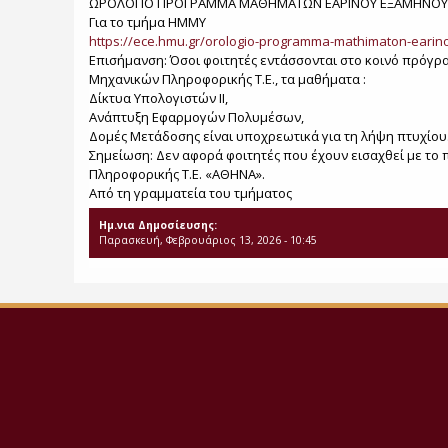
ΩΡΟΛΟΓΙΟ ΠΡΟΓΡΑΜΜΑ ΜΑΘΗΜΑΤΩΝ ΕΑΡΙΝΟΥ ΕΞΑΜΗΝΟΥ 
Για το τμήμα ΗΜΜΥ
https://ece.hmu.gr/orologio-programma-mathimaton-earin
Επισήμανση: Όσοι φοιτητές εντάσσονται στο κοινό πρόγ
Μηχανικών Πληροφορικής Τ.Ε., τα μαθήματα :
Δίκτυα Υπολογιστών ΙΙ,
Ανάπτυξη Εφαρμογών Πολυμέσων,
Δομές Μετάδοσης είναι υποχρεωτικά για τη λήψη πτυχίου
Σημείωση: Δεν αφορά φοιτητές που έχουν εισαχθεί με τ
Πληροφορικής Τ.Ε. «ΑΘΗΝΑ».
Από τη γραμματεία του τμήματος
Ημ.νια Δημοσίευσης:
Παρασκευή, Φεβρουάριος 13, 2026 - 10:45