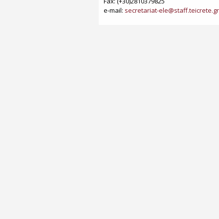
Fax: (+30)2810379825
e-mail:
secretariat-ele@staff.teicrete.gr