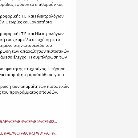
 ομάδας εφόσον το επιθυμούν και
οφορικής Τ.Ε. και Ηλεκτρολόγων
ύν, Θεωρίες και Εργαστήρια
οφορικής Τ.Ε. και Ηλεκτρολόγων
κή τους καρτέλα σε σχέση με το
ημένο στην ιστοσελίδα του
πλήρωση των απαραίτητων πιστωτικών
ε άμεσο έλεγχο. Η συμπλήρωση των
ένας φοιτητής πτυχιούχος. Η τήρηση
αι απαραίτητη προϋπόθεση για τη
πλήρωση των απαραίτητων πιστωτικών
υς του προγράμματος σπουδών.
CE%AF%CE%B4%CE%B5%CF%82...
%CE%AE/%CF%80%CF%81%CF%...