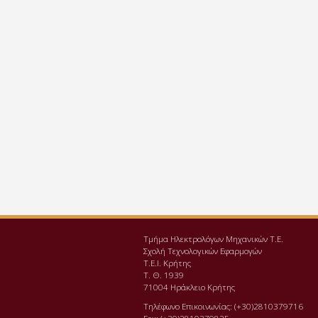
Τμήμα Ηλεκτρολόγων Μηχανικών Τ.Ε.
Σχολή Τεχνολογικών Εφαρμογών
Τ.Ε.Ι. Κρήτης
Τ. Θ. 1939
71004 Ηράκλειο Κρήτης
Τηλέφωνο Επικοινωνίας: (+30)2810379716