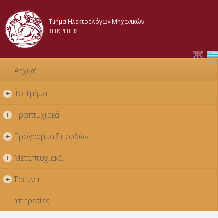
Παράκαμψη
προς το
Τμήμα Ηλεκτρολόγων Μηχανικών
κυρίως
ΤΕΙ ΚΡΗΤΗΣ
περιεχόμενο
Αρχική
Το Τμήμα
+
Προπτυχιακά
+
Πρόγραμμα Σπουδών
+
Μεταπτυχιακά
+
Έρευνα
+
Υπηρεσίες