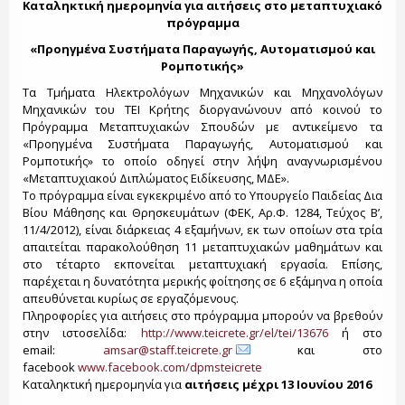
Καταληκτική ημερομηνία για αιτήσεις στο μεταπτυχιακό
πρόγραμμα
«Προηγμένα Συστήματα Παραγωγής, Αυτοματισμού και
Ρομποτικής»
Τα Τμήματα Ηλεκτρολόγων Μηχανικών και Μηχανολόγων
Μηχανικών του ΤΕΙ Κρήτης διοργανώνουν από κοινού το
Πρόγραμμα Μεταπτυχιακών Σπουδών με αντικείμενο τα
«Προηγμένα Συστήματα Παραγωγής, Αυτοματισμού και
Ρομποτικής» το οποίο οδηγεί στην λήψη αναγνωρισμένου
«Μεταπτυχιακού Διπλώματος Ειδίκευσης, ΜΔΕ».
Το πρόγραμμα είναι εγκεκριμένο από το Υπουργείο Παιδείας Δια
Βίου Μάθησης και Θρησκευμάτων (ΦΕΚ, Αρ.Φ. 1284, Τεύχος Βʼ,
11/4/2012), είναι διάρκειας 4 εξαμήνων, εκ των οποίων στα τρία
απαιτείται παρακολούθηση 11 μεταπτυχιακών μαθημάτων και
στο τέταρτο εκπονείται μεταπτυχιακή εργασία. Επίσης,
παρέχεται η δυνατότητα μερικής φοίτησης σε 6 εξάμηνα η οποία
απευθύνεται κυρίως σε εργαζόμενους.
Πληροφορίες για αιτήσεις στο πρόγραμμα μπορούν να βρεθούν
στην ιστοσελίδα:
http://www.teicrete.gr/el/tei/13676
ή στο
email:
amsar@staff.teicrete.gr
και στο
facebook
www.facebook.com/dpmsteicrete
Καταληκτική ημερομηνία για
αιτήσεις μέχρι 13 Ιουνίου 2016