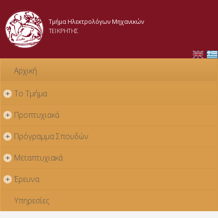
Παράκαμψη
προς το
Τμήμα Ηλεκτρολόγων Μηχανικών
κυρίως
ΤΕΙ ΚΡΗΤΗΣ
περιεχόμενο
Αρχική
Το Τμήμα
+
Προπτυχιακά
+
Πρόγραμμα Σπουδών
+
Μεταπτυχιακά
+
Έρευνα
+
Υπηρεσίες