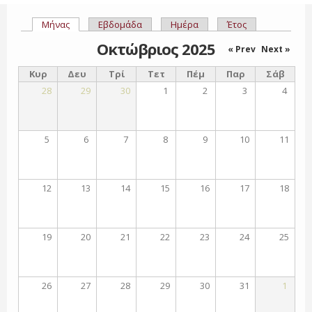
Μήνας
(ενεργή καρτέλα)
Εβδομάδα
Ημέρα
Έτος
Πρωτεύουσες καρτέλες
Οκτώβριος 2025
« Prev
Next »
Κυρ
Δευ
Τρί
Τετ
Πέμ
Παρ
Σάβ
28
29
30
1
2
3
4
5
6
7
8
9
10
11
12
13
14
15
16
17
18
19
20
21
22
23
24
25
26
27
28
29
30
31
1