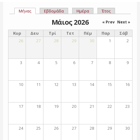
Μήνας
(ενεργή καρτέλα)
Εβδομάδα
Ημέρα
Έτος
Πρωτεύουσες καρτέλες
Μάιος 2026
« Prev
Next »
Κυρ
Δευ
Τρί
Τετ
Πέμ
Παρ
Σάβ
26
27
28
29
30
1
2
3
4
5
6
7
8
9
10
11
12
13
14
15
16
17
18
19
20
21
22
23
24
25
26
27
28
29
30