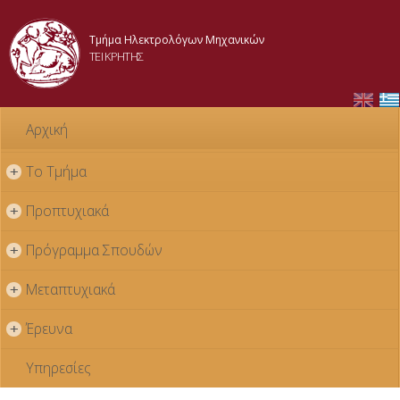
Παράκαμψη
προς το
Τμήμα Ηλεκτρολόγων Μηχανικών
κυρίως
ΤΕΙ ΚΡΗΤΗΣ
περιεχόμενο
Αρχική
Το Τμήμα
+
Προπτυχιακά
+
Πρόγραμμα Σπουδών
+
Μεταπτυχιακά
+
Έρευνα
+
Υπηρεσίες