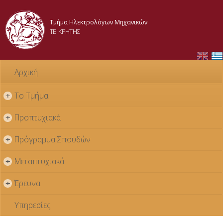
Παράκαμψη
προς το
Τμήμα Ηλεκτρολόγων Μηχανικών
κυρίως
ΤΕΙ ΚΡΗΤΗΣ
περιεχόμενο
Αρχική
Το Τμήμα
+
Προπτυχιακά
+
Πρόγραμμα Σπουδών
+
Μεταπτυχιακά
+
Έρευνα
+
Υπηρεσίες