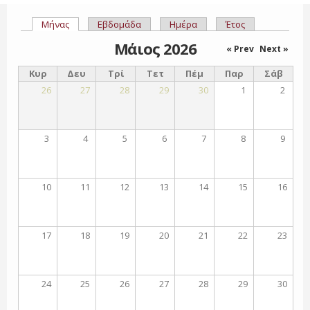
Μήνας
(ενεργή καρτέλα)
Εβδομάδα
Ημέρα
Έτος
Πρωτεύουσες καρτέλες
Μάιος 2026
« Prev
Next »
Κυρ
Δευ
Τρί
Τετ
Πέμ
Παρ
Σάβ
26
27
28
29
30
1
2
3
4
5
6
7
8
9
10
11
12
13
14
15
16
17
18
19
20
21
22
23
24
25
26
27
28
29
30