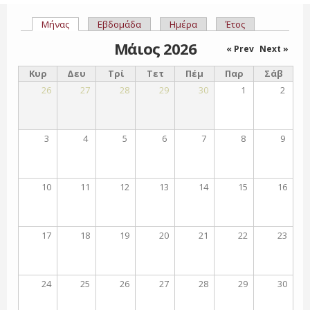
Μήνας
(ενεργή καρτέλα)
Εβδομάδα
Ημέρα
Έτος
Πρωτεύουσες καρτέλες
Μάιος 2026
« Prev
Next »
Κυρ
Δευ
Τρί
Τετ
Πέμ
Παρ
Σάβ
26
27
28
29
30
1
2
3
4
5
6
7
8
9
10
11
12
13
14
15
16
17
18
19
20
21
22
23
24
25
26
27
28
29
30