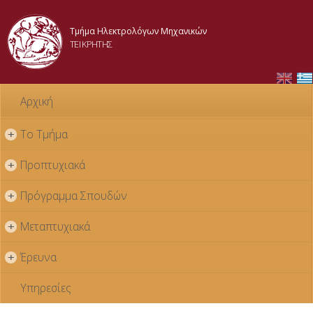
Παράκαμψη
προς το
Τμήμα Ηλεκτρολόγων Μηχανικών
κυρίως
ΤΕΙ ΚΡΗΤΗΣ
περιεχόμενο
Αρχική
Το Τμήμα
+
Προπτυχιακά
+
Πρόγραμμα Σπουδών
+
Μεταπτυχιακά
+
Έρευνα
+
Υπηρεσίες