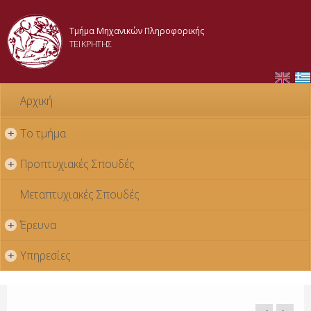
Skip to
main
Τμήμα Μηχανικών Πληροφορικής
content
ΤΕΙ ΚΡΗΤΗΣ
Αρχική
Το τμήμα
+
Προπτυχιακές Σπουδές
+
Μεταπτυχιακές Σπουδές
Έρευνα
+
Υπηρεσίες
+