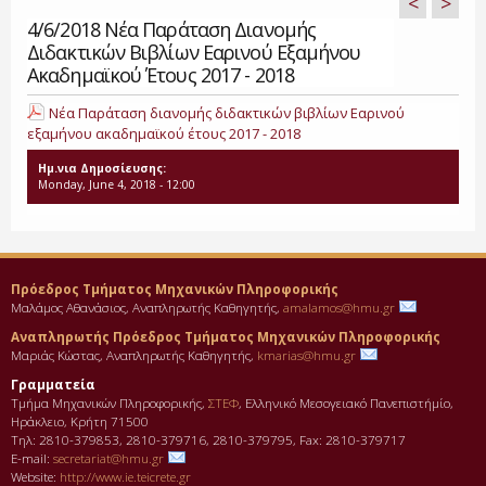
<
>
4/6/2018 Νέα Παράταση Διανομής
Διδακτικών Βιβλίων Εαρινού Εξαμήνου
Ακαδημαϊκού Έτους 2017 - 2018
Νέα Παράταση διανομής διδακτικών βιβλίων Εαρινού
εξαμήνου ακαδημαϊκού έτους 2017 - 2018
Ημ.νια Δημοσίευσης:
Monday, June 4, 2018 - 12:00
Πρόεδρος Τμήματος Μηχανικών Πληροφορικής
Μαλάμος Αθανάσιος, Αναπληρωτής Καθηγητής,
amalamos@hmu.gr
Αναπληρωτής Πρόεδρος Τμήματος Μηχανικών Πληροφορικής
Μαριάς Κώστας, Αναπληρωτής Καθηγητής,
kmarias@hmu.gr
Γραμματεία
Τμήμα Μηχανικών Πληροφορικής,
ΣΤΕΦ
, Ελληνικό Μεσογειακό Πανεπιστήμίο,
Ηράκλειο, Κρήτη 71500
Τηλ: 2810-379853, 2810-379716, 2810-379795, Fax: 2810-379717
E-mail:
secretariat@hmu.gr
Website:
http://www.ie.teicrete.gr