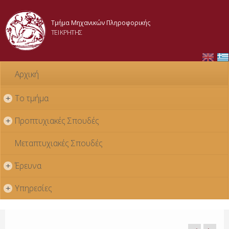
Skip to
main
Τμήμα Μηχανικών Πληροφορικής
content
ΤΕΙ ΚΡΗΤΗΣ
Αρχική
Το τμήμα
+
Προπτυχιακές Σπουδές
+
Μεταπτυχιακές Σπουδές
Έρευνα
+
Υπηρεσίες
+