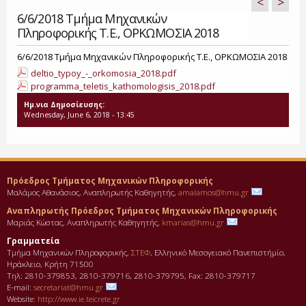
<
>
6/6/2018 Τμήμα Μηχανικών
Πληροφορικής T.E., ΟΡΚΩΜΟΣΙΑ 2018
6/6/2018 Τμήμα Μηχανικών Πληροφορικής T.E., ΟΡΚΩΜΟΣΙΑ 2018
deltio_typoy_-_orkomosia_2018.pdf
programma_teletis_kathomologisis_2018.pdf
Ημ.νια Δημοσίευσης:
Wednesday, June 6, 2018 - 13:45
Πρόεδρος Τμήματος Μηχανικών Πληροφορικής
Μαλάμος Αθανάσιος, Αναπληρωτής Καθηγητής,
amalamos@hmu.gr
Αναπληρωτής Πρόεδρος Τμήματος Μηχανικών Πληροφορικής
Μαριάς Κώστας, Αναπληρωτής Καθηγητής,
kmarias@hmu.gr
Γραμματεία
Τμήμα Μηχανικών Πληροφορικής,
ΣΤΕΦ
, Ελληνικό Μεσογειακό Πανεπιστήμίο,
Ηράκλειο, Κρήτη 71500
Τηλ: 2810-379853, 2810-379716, 2810-379795, Fax: 2810-379717
E-mail:
secretariat@hmu.gr
Website:
http://www.ie.teicrete.gr