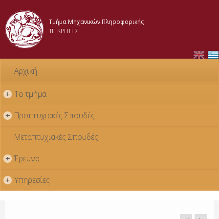
Skip to
main
Τμήμα Μηχανικών Πληροφορικής
content
ΤΕΙ ΚΡΗΤΗΣ
Αρχική
Το τμήμα
+
Προπτυχιακές Σπουδές
+
Μεταπτυχιακές Σπουδές
Έρευνα
+
Υπηρεσίες
+