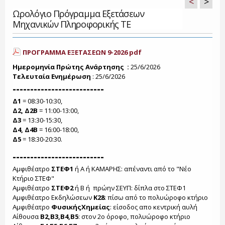
<
>
Ωρολόγιο Πρόγραμμα Εξετάσεων
Μηχανικών Πληροφορικής ΤΕ
ΠΡΟΓΡΑΜΜΑ ΕΞΕΤΑΣΕΩΝ 9-2026 pdf
Ημερομηνία Πρώτης Ανάρτησης :
25/6/2026
Τελευταία Ενημέρωση
:
25/6/2026
--------------------------
Δ1
= 08:30-10:30,
Δ2, Δ2Β
= 11:00-13:00,
Δ3
= 13:30-15:30,
Δ4, Δ4Β
= 16:00-18:00,
Δ5
= 18:30-20:30.
--------------------------
Αμφιθέατρο
ΣΤΕΦ1
ή A ή ΚΑΜΑΡΗΣ: απέναντι από το "Νέο
Κτήριο ΣΤΕΦ"
Αμφιθέατρο
ΣΤΕΦ2
ή Β ή πρώην ΣΕΥΠ: δίπλα στο ΣΤΕΦ1
Αμφιθέατρο Εκδηλώσεων
Κ28
: πίσω από το πολυώροφο κτήριο
Αμφιθέατρο
ΦυσικήςΧημείας
: είσοδος απο κεντρική αυλή
Αίθουσα
Β2,Β3,Β4,Β5
: στον 2ο όροφο, πολυώροφο κτήριο