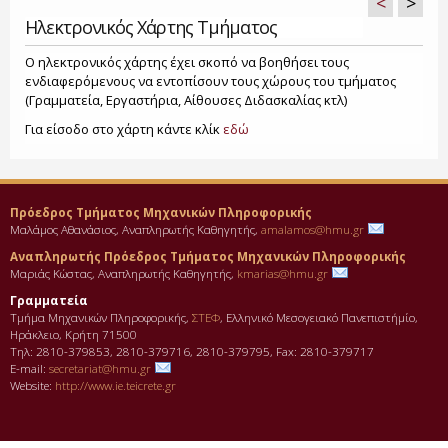
<
>
Ηλεκτρονικός Χάρτης Τμήματος
Ο ηλεκτρονικός χάρτης έχει σκοπό να βοηθήσει τους
ενδιαφερόμενους να εντοπίσουν τους χώρους του τμήματος
(Γραμματεία, Εργαστήρια, Αίθουσες Διδασκαλίας κτλ)
Για είσοδο στο χάρτη κάντε κλίκ
εδώ
Πρόεδρος Τμήματος Μηχανικών Πληροφορικής
Μαλάμος Αθανάσιος, Αναπληρωτής Καθηγητής,
amalamos@hmu.gr
Αναπληρωτής Πρόεδρος Τμήματος Μηχανικών Πληροφορικής
Μαριάς Κώστας, Αναπληρωτής Καθηγητής,
kmarias@hmu.gr
Γραμματεία
Τμήμα Μηχανικών Πληροφορικής,
ΣΤΕΦ
, Ελληνικό Μεσογειακό Πανεπιστήμίο,
Ηράκλειο, Κρήτη 71500
Τηλ: 2810-379853, 2810-379716, 2810-379795, Fax: 2810-379717
E-mail:
secretariat@hmu.gr
Website:
http://www.ie.teicrete.gr