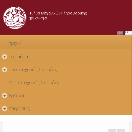
Skip to
main
Τμήμα Μηχανικών Πληροφορικής
content
ΤΕΙ ΚΡΗΤΗΣ
Αρχική
Το τμήμα
+
Προπτυχιακές Σπουδές
+
Μεταπτυχιακές Σπουδές
Έρευνα
+
Υπηρεσίες
+