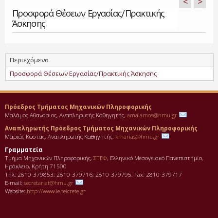
<
>
Προσφορά Θέσεων Εργασίας/Πρακτικής
Άσκησης
Περιεχόμενο
Προσφορά Θέσεων Εργασίας/Πρακτικής Άσκησης
Πρόεδρος Τμήματος Μηχανικών Πληροφορικής
Μαλάμος Αθανάσιος, Αναπληρωτής Καθηγητής,
amalamos@hmu.gr
Αναπληρωτής Πρόεδρος Τμήματος Μηχανικών Πληροφορικής
Μαριάς Κώστας, Αναπληρωτής Καθηγητής,
kmarias@hmu.gr
Γραμματεία
Τμήμα Μηχανικών Πληροφορικής,
ΣΤΕΦ
, Ελληνικό Μεσογειακό Πανεπιστήμίο,
Ηράκλειο, Κρήτη 71500
Τηλ: 2810-379853, 2810-379716, 2810-379795, Fax: 2810-379717
E-mail:
secretariat@hmu.gr
Website:
http://www.ie.teicrete.gr