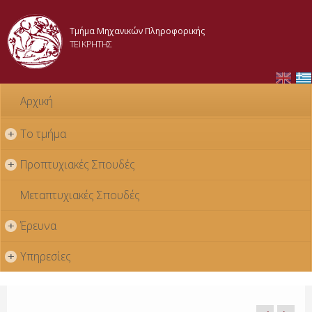
Skip to
main
Τμήμα Μηχανικών Πληροφορικής
content
ΤΕΙ ΚΡΗΤΗΣ
Αρχική
Το τμήμα
+
Προπτυχιακές Σπουδές
+
Μεταπτυχιακές Σπουδές
Έρευνα
+
Υπηρεσίες
+