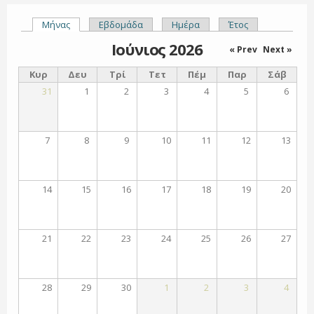
Μήνας
(ενεργή καρτέλα)
Εβδομάδα
Ημέρα
Έτος
Πρωτεύουσες καρτέλες
Ιούνιος 2026
« Prev
Next »
Κυρ
Δευ
Τρί
Τετ
Πέμ
Παρ
Σάβ
31
1
2
3
4
5
6
7
8
9
10
11
12
13
14
15
16
17
18
19
20
21
22
23
24
25
26
27
28
29
30
1
2
3
4