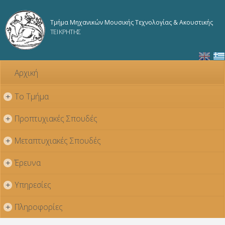
Παράκαμψη
προς το
Τμήμα Μηχανικών Μουσικής Τεχνολογίας & Ακουστικής
κυρίως
ΤΕΙ ΚΡΗΤΗΣ
περιεχόμενο
Αρχική
Το Τμήμα
+
Προπτυχιακές Σπουδές
+
Μεταπτυχιακές Σπουδές
+
Έρευνα
+
Υπηρεσίες
+
Πληροφορίες
+