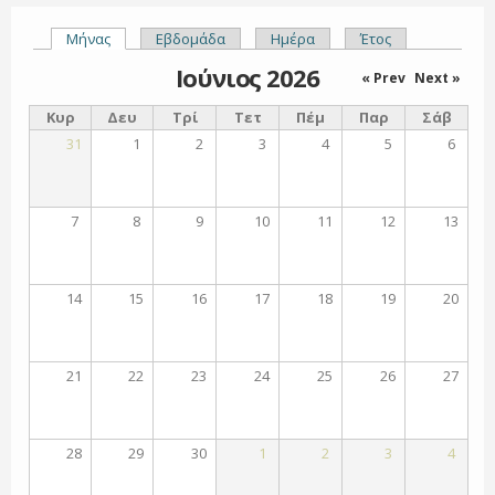
Μήνας
(ενεργή καρτέλα)
Εβδομάδα
Ημέρα
Έτος
Πρωτεύουσες καρτέλες
Ιούνιος 2026
« Prev
Next »
Κυρ
Δευ
Τρί
Τετ
Πέμ
Παρ
Σάβ
31
1
2
3
4
5
6
7
8
9
10
11
12
13
14
15
16
17
18
19
20
21
22
23
24
25
26
27
28
29
30
1
2
3
4