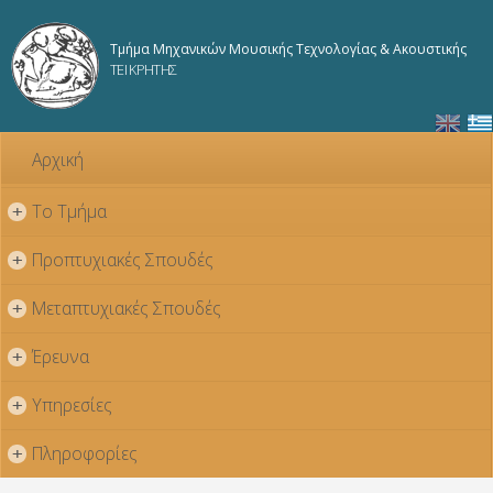
Παράκαμψη
προς το
Τμήμα Μηχανικών Μουσικής Τεχνολογίας & Ακουστικής
κυρίως
ΤΕΙ ΚΡΗΤΗΣ
περιεχόμενο
Αρχική
Το Τμήμα
+
Προπτυχιακές Σπουδές
+
Μεταπτυχιακές Σπουδές
+
Έρευνα
+
Υπηρεσίες
+
Πληροφορίες
+