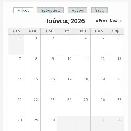
Μήνας
(ενεργή καρτέλα)
Εβδομάδα
Ημέρα
Έτος
Πρωτεύουσες καρτέλες
Ιούνιος 2026
« Prev
Next »
Κυρ
Δευ
Τρί
Τετ
Πέμ
Παρ
Σάβ
31
1
2
3
4
5
6
7
8
9
10
11
12
13
14
15
16
17
18
19
20
21
22
23
24
25
26
27
28
29
30
1
2
3
4