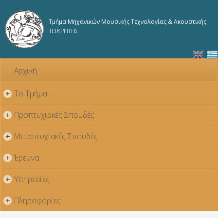
Παράκαμψη
προς το
Τμήμα Μηχανικών Μουσικής Τεχνολογίας & Ακουστικής
κυρίως
ΤΕΙ ΚΡΗΤΗΣ
περιεχόμενο
Αρχική
Το Τμήμα
+
Προπτυχιακές Σπουδές
+
Μεταπτυχιακές Σπουδές
+
Έρευνα
+
Υπηρεσίες
+
Πληροφορίες
+