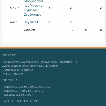
Μορφολογία
του Ήχου και
ΤΑ-4014
Υ
2
-
2
Ηχητικός
Σχεδιασμός ΙΙ
ΤΑ-4015
Αγγλικά ΙΙΙ
Υ
2
~
~
Σύνολο
12
5
8
ΔΙΕΥΘΥΝΣΗ
Τμήμα Μηχανικών Μουσικής Τεχνολογίας & Ακουστικής Τ.Ε.
Σχολή Εφαρμοσμένων Επιστημών, ΤΕΙ Κρήτης
Ε. Δασκαλάκη Περιβόλια
741 33, Ρέθυμνο
ΤΗΛΕΦΩΝΑ
Γραμματεία: 28310-21900, 902 & 903
Γραμματεία (ΦΑΞ): 28310-21912
Πρόεδρος: 28310-21901
ΗΛΕΚΤΡΟΝΙΚΗ ΕΠΙΚΟΙΝΩΝΙΑ