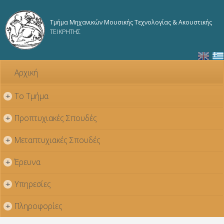
Παράκαμψη
προς το
Τμήμα Μηχανικών Μουσικής Τεχνολογίας & Ακουστικής
κυρίως
ΤΕΙ ΚΡΗΤΗΣ
περιεχόμενο
Αρχική
Το Τμήμα
+
Προπτυχιακές Σπουδές
+
Μεταπτυχιακές Σπουδές
+
Έρευνα
+
Υπηρεσίες
+
Πληροφορίες
+