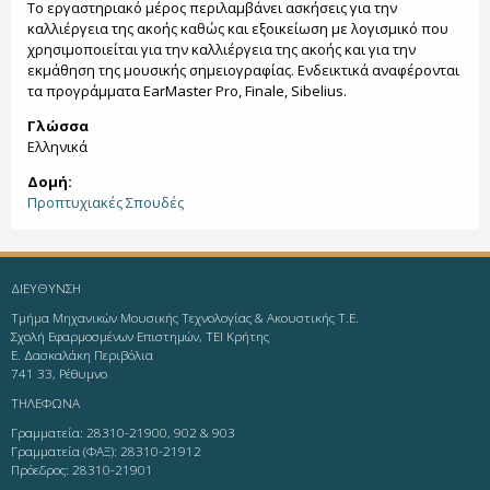
Το εργαστηριακό μέρος περιλαμβάνει ασκήσεις για την
καλλιέργεια της ακοής καθώς και εξοικείωση με λογισμικό που
χρησιμοποιείται για την καλλιέργεια της ακοής και για την
εκμάθηση της μουσικής σημειογραφίας. Ενδεικτικά αναφέρονται
τα προγράμματα
EarMaster
Pro
,
Finale
,
Sibelius
.
Γλώσσα
Ελληνικά
Δομή:
Προπτυχιακές Σπουδές
ΔΙΕΥΘΥΝΣΗ
Τμήμα Μηχανικών Μουσικής Τεχνολογίας & Ακουστικής Τ.Ε.
Σχολή Εφαρμοσμένων Επιστημών, ΤΕΙ Κρήτης
Ε. Δασκαλάκη Περιβόλια
741 33, Ρέθυμνο
ΤΗΛΕΦΩΝΑ
Γραμματεία: 28310-21900, 902 & 903
Γραμματεία (ΦΑΞ): 28310-21912
Πρόεδρος: 28310-21901