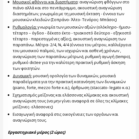
Μουσικοί φθόγγοι και διαστήματα
: αναγνώριση φθόγγων στο
πιάνο αλλά και στο πεντάγραμμο, ακουστική αναγνώριση
διαστημάτων, γνωριμία με τη μουσική έκταση - έννοια των
μουσικών κλειδιών (Σοπράνο- Άλτο- Τενόρος- Μπάσος)
Ρυθμολογία:
γνωριμία των μουσικών αξιών (ολόκληρο- ήμισυ-
τέταρτο – όγδοο - δέκατο έκτο - τριακοστό δεύτερο - εξηκοστό
τέταρτο - παρεστιγμένες αξίες), ακουστική αναγνώριση των
παραπάνω. Μέτρα- 2/4, ¾, 4/4 (έννοια του μέτρου, καλλιέργεια
του μουσικού παλμού, των ισχυρών και ασθενή χρόνων ,
αναγνώριση των παραπάνω μέτρων), ρυθμική αγωγή (tempo),
ρυθμικό
dictee
για την καλύτερη πρακτική ρυθμική άσκηση
των φοιτητών.
Δυναμική:
μουσική ορολογία των δυναμικών, μουσικά
παραδείγματα για την πρακτική κατανόηση των δυναμικών
(piano, forte, mezzo forte κ.α.), άρθρωση (staccato- legato κ.α.)
Σχηματισμός μείζονας και ελάσσονας κλίμακας και ακουστική
αναγνώριση τους (να μην γίνει αναφορά σε όλες τις κλίμακες
μείζονες- ελάσσονες)
Εισαγωγική αναφορά στις οικογένειες των οργάνων και
αναγνώριση τους.
Εργαστηριακό μέρος (2 ώρες)