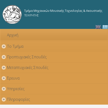
Παράκαμψη
προς το
Τμήμα Μηχανικών Μουσικής Τεχνολογίας & Ακουστικής
κυρίως
ΤΕΙ ΚΡΗΤΗΣ
περιεχόμενο
Αρχική
Το Τμήμα
+
Προπτυχιακές Σπουδές
+
Μεταπτυχιακές Σπουδές
+
Έρευνα
+
Υπηρεσίες
+
Πληροφορίες
+