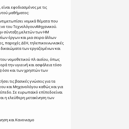
είναι εφοδιασμένος με τις
αυτού μαθήματος:
αντιμετωπίσει νομικά θέματα που
μενο του ΤεχνολόγουνΜηχανικού.
την σύνταξη μελετών των ΗΜ
ίων έργων και μια σειρα άλλων
ς, παροχές ΔΕΗ, τηλεπικοινωνιακές
τα δικαιώματα των εργαζομένων και
 του νομοθετικού πλ αισίου, όπως
ορά την υγιεινή και ασφάλεια τόσο
) όσο και των χρηστών των
σει τις βασικές γνώσεις για τα
ου και Μηχανολόγου καθώς και για
πίπεδο. Σε ευρωπαϊκό επίπεδοείναι
αι η ελεύθερη μετακίνηση των
μηση και Κανονισμο