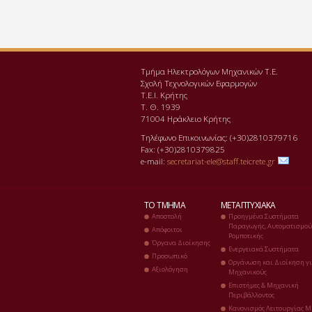
Τμήμα Ηλεκτρολόγων Μηχανικών Τ.Ε.
Σχολή Τεχνολογικών Εφαρμογών
Τ.Ε.Ι. Κρήτης
Τ. Θ. 1939
71004 Ηράκλειο Κρήτης
Τηλέφωνο Επικοινωνίας: (+30)2810379716
Fax: (+30)2810379825
e-mail:
secretariat-ele@staff.teicrete.gr
ΤΟ ΤΜΉΜΑ
ΜΕΤΑΠΤΥΧΙΑΚΆ
Αποστολή
Προηγμένα Συστήματα
Παραγωγής, Αυτοματισμού
Απόφοιτοι
Ρομποτικής
Όργανα Διοίκησης
Ενεργειακά Συστήματα
Προσωπικό
Οργάνωση και Διοίκηση γ
Αξιολόγηση
Μηχανικούς
Επιστήμες & Μηχανική
Περιβάλλοντος
Κανονισμός Λειτουργίας Μ