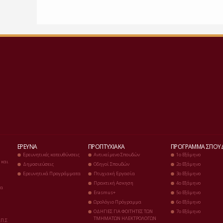
ΈΡΕΥΝΑ
ΠΡΟΠΤΥΧΙΑΚΆ
ΠΡΌΓΡΑΜΜΑ ΣΠΟΥ
Ερευνητικές κατευθύνσεις
Αντικείμενο Σπουδών
1ο Eξάμηνο
 και
Δημοσιεύσεις
Οδηγοί Σπουδών
2ο Εξάμηνο
Ερευνητικά Προγράμματα
Πτυχιακή Eργασία
3ο Εξάμηνο
Πρακτική Ασκηση
4ο Εξάμηνο
ια
Erasmus+
5ο Εξάμηνο
Ωρολόγιο Πρόγραμμα
6ο Εξάμηνο
ΟΔΗΓΙΕΣ ΓΙΑ ΦΟΙΤΗΤΕΣ ΤΩΝ
7ο Εξάμηνο
ΤΜΗΜΑΤΩΝ ΗΛΕΚΤΡΟΛΟΓΩΝ
.Π.Σ