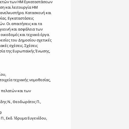
λετών των ΗΜ Εγκαταστάσεων
ση και λειτουργία ΗΜ
 ανελκυστήρα. Κατασκευή και
ας. Εγκαταστάσεις
ν. Οι απαιτήσεις και τα
γιεινή και ασφάλεια των
 οικοδομές και τεχνικά έργα.
εσίες του Δημοσίου σχετικές
ακές σχέσεις. Σχέσεις
εσία της Ευρωπαϊκής Ένωσης,
ίου,
οιχεία τεχνικής νομοθεσίας,
ν πελατών και των
δης Ν., Θεοδωράτος Π.,
9
Π., Εκδ. Ίδρυμα Ευγενίδου,