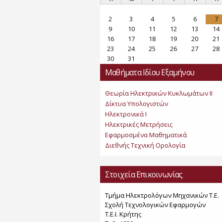
2
3
4
5
6
7
9
10
11
12
13
14
16
17
18
19
20
21
23
24
25
26
27
28
30
31
Μαθήματα Ιδίου Εξαμήνου
Θεωρία Ηλεκτρικών Κυκλωμάτων ΙΙ
Δίκτυα Υπολογιστών
Ηλεκτρονικά Ι
Ηλεκτρικές Μετρήσεις
Εφαρμοσμένα Μαθηματικά
Διεθνής Τεχνική Ορολογία
Στοιχεία Επικοινωνίας
Τμήμα Ηλεκτρολόγων Μηχανικών Τ.Ε.
Σχολή Τεχνολογικών Εφαρμογών
Τ.Ε.Ι. Κρήτης