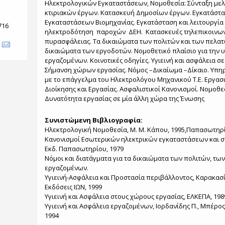
Ηλεκτρολογικών Εγκαταστάσεων, Νομοθεσία: Σύνταξη με
κτιριακών έργων. Κατασκευή Δημοσίων έργων. Εγκατάστα
Εγκαταστάσεων Βιομηχανίας. Εγκατάσταση και λειτουργία
716
ηλεκτροδότηση παροχών ΔΕΗ. Κατασκευές τηλεπικοινωνί
πυρασφάλειας. Τα δικαιώματα των πολιτών και των πελατώ
δικαιώματα των εργοδοτών. Νομοθετικό πλαίσιο για την υ
εργαζομένων. Κοινοτικές οδηγίες. Υγιεινή και ασφάλεια σε
Σήμανση χώρων εργασίας. Νόμος –Δικαίωμα –Δίκαιο. Υπηρ
με το επάγγελμα του Ηλεκτρολόγου Μηχανικού Τ.Ε. Εργασι
Διοίκησης και Εργασίας. Ασφαλιστικοί Κανονισμοί. Νομοθ
Δυνατότητα εργασίας σε μία άλλη χώρα της Ένωσης
Συνιστώμενη Βιβλιογραφία:
Ηλεκτρολογική Νομοθεσία, Μ. Μ. Κάπου, 1995,Παπασωτηρ
Κανονισμοί Εσωτερικών ηλεκτρικών εγκαταστάσεων και στ
Εκδ. Παπασωτηρίου, 1979
Νόμοι και διατάγματα για τα δικαιώματα των πολιτών, τω
εργαζομένων.
Υγιεινή-Ασφάλεια και Προστασία περιβάλλοντος, Καρακασί
Εκδόσεις ΙΩΝ, 1999
Υγιεινή και Ασφάλεια στους χώρους εργασίας, ΕΛΚΕΠΑ, 198
Υγιεινή και Ασφάλεια εργαζομένων, Ιορδανίδης Π., Μπέρος 
1994