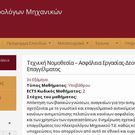
Παράκαμψη
προς το
ρολόγων Μηχανικών
κυρίως
περιεχόμενο
Πρόγραμμα Σπουδών
Μεταπτυχιακά
Έρευνα
Υπηρ
+
+
+
+
φάλεια
Τεχνική Νομοθεσία – Ασφάλεια Εργασίας-Δεο
Επαγγέλματος
3ο Εξάμηνο
ις
Τύπος Μαθήματος:
Υποβάθρου
ECTS Κωδικός Μαθήματος:
2
υ 2021.
Στόχος του μαθήματος:
ς
Απόκτηση των βασικών γνώσεων, αναγκαίων για την αντ
σχετίζονται με το γνωστικό και επαγγελματικό αντικείμε
κανόνων αντιμετώπισης πελατών και κανόνων ασφαλείας 
και των χρηστών των εγκαταστάσεων. Ενημέρωση σχετικά 
»
επαγγέλματος του Ηλεκτρολόγου Μηχανικού Τ.Ε. καθώς και 
υποχρεώσεις που απορρέουν από αυτό σε εθνικό και ευρ
Σ