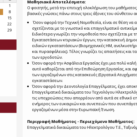
Μαθησιακά Αποτελέσματα:
1
Ο φοιτητής, μετά την επιτυχή ολοκλήρωση του μαθήματος, 
8
βασικές γνώσεις πάνω στους τρεις άξονες του σύνθετου 
15
Όσον αφορά την Τεχνική Νομοθεσία, είναι σε θέση να 
22
σχετίζονται με το γνωστικό και επαγγελματικό αντικεί
29
Ειδικότερα γνωρίζει την νομοθεσία που σχετίζεται με 
Εγκαταστάσεων κτιριακών έργων, την κατασκευή Δημοσ
ειδικών εγκαταστάσεων (Βιομηχανικές ΗΜ, ανελκυστήρε
και πυρασφάλειας). Τέλος γνωρίζει τις απαιτήσεις και 
των εργοδοτών.
Όσον αφορά την Ασφάλεια Εργασίας έχει μια πολύ καλή
αυτό καθορίζεται από την Επιθεώρηση Εργασίας, και αφ
των εργαζομένων στις κατασκευές (Εργατικά Ατυχήματα
εγκαταστάσεων.
Όσον αφορά την Δεοντολογία Επαγγέλματος, έχει αποκτή
Επαγγελματικά δικαιώματα του Τεχνολόγου Ηλεκτρολόγ
τις υποχρεώσεις που απορρέουν από αυτά σε εθνικό ε
ενήμερος των ευκαιριών και συνεπειών που συνεπάγετ
εργαζομένων μέσα στην Ευρωπαϊκή Ένωση.
Περιγραφή Μαθήματος - Περιεχόμενο Μαθήματος:
Επαγγελματικά δικαιώματα του Ηλεκτρολόγου Τ.Ε., Ταξινό