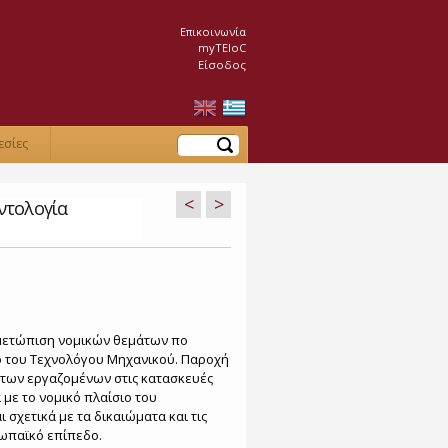
Επικοινωνία
myTEIoC
Είσοδος
Αναζήτηση
εσίες
<
>
ντολογία
ιμετώπιση νομικών θεμάτων πο
νο του Τεχνολόγου Μηχανικού. Παροχή
των εργαζομένων στις κατασκευές
με το νομικό πλαίσιο του
σχετικά με τα δικαιώματα και τις
ωπαϊκό επίπεδο.