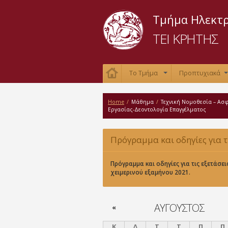
Τμήμα Ηλεκτ
ΤΕΙ ΚΡΗΤΗΣ
Το Τμήμα
Προπτυχιακά
+
Home
/
Μάθημα
/
Τεχνική Νομοθεσία – Ασ
Εργασίας-Δεοντολογία Επαγγέλματος
Πρόγραμμα και οδηγίες για τ
εξετάσεις χειμερινού εξαμήνο
Πρόγραμμα και οδηγίες για τις εξετάσει
χειμερινού εξαμήνου 2021.
ΑΎΓΟΥΣΤΟΣ
«
Κ
Δ
Τ
Τ
Π
Π