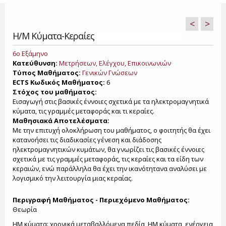
<
>
Η/Μ Κύματα-Κεραίες
6ο Εξάμηνο
Κατεύθυνση:
Μετρήσεων, Ελέγχου, Επικοινωνιών
Τύπος Μαθήματος:
Γενικών Γνώσεων
ECTS Κωδικός Μαθήματος:
6
Στόχος του μαθήματος:
Εισαγωγή στις βασικές έννοιες σχετικά με τα ηλεκτρομαγνητικά
κύματα, τις γραμμές μεταφοράς και τι κεραίες.
Μαθησιακά Αποτελέσματα:
Με την επιτυχή ολοκλήρωση του μαθήματος, ο φοιτητής θα έχει
κατανοήσει τις διαδικασίες γένεση και διάδοσης
ηλεκτρομαγνητικών κυμάτων, θα γνωρίζει τις βασικές έννοιες
σχετικά με τις γραμμές μεταφοράς, τις κεραίες και τα είδη των
κεραιών, ενώ παράλληλα θα έχει την ικανότητανα αναλύσει με
λογισμικό την λειτουργία μιας κεραίας.
Περιγραφή Μαθήματος - Περιεχόμενο Μαθήματος:
Θεωρία
ΗΜ κύματα: χρονικά μεταβαλλόμενα πεδία, ΗΜ κύματα, ενέργεια