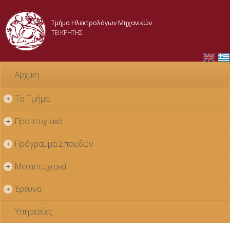
Παράκαμψη
προς το
Τμήμα Ηλεκτρολόγων Μηχανικών
κυρίως
ΤΕΙ ΚΡΗΤΗΣ
περιεχόμενο
Αρχική
Το Τμήμα
+
Προπτυχιακά
+
Πρόγραμμα Σπουδών
+
Μεταπτυχιακά
+
Έρευνα
+
Υπηρεσίες