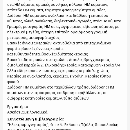
στα ΗΜ κύματα, οριακές συνθήκες πόλωση ΗΜ κυμάτων,
επίπεδα ΗΜ κύματα, ταχύτητα φάσης-ταχύτητα ομάδας,
Διάδοση ΗΜ κυμάτων: ανάκλαση και διάθλαση επίπεδου
κύματος, ολική ανάκλαση, διηλεκτρικό- αγωγός, στάσιμα κύματα
Γραμμές μεταφοράς: ΗΜ σε αγώγιμο μέσο, εξίσωση κύματος με
ηλεκτρικά μεγέθη, άπειρη επίπεδη ομοιόμορφη γραμμή
μεταφοράς, μεταφορά ισχύος
Βασικές έννοιες κεραιών: ακτινοβολία από επιταχυνόμενα
φορτία, βασικές έννοιες κεραία,
κατευθυντικότητα, βασικές ιδιότητες κεραίας
Βασικά είδη κεραιών: στοιχειώδες δίπολο, βρογχοκεραία,
διπολική κεραία λ/2, ελικοειδής κεραία, κατακόρυφη κεραία λ/4
Άλλα είδη κεραιών: συστοιχίες κεραιών, κεραία Yagi-Uda,
κεραίες με ανακλαστήρα, κεραίες με χοάνη, κεραίες τύπου
φακού
Διάδοση ΗΜ κυμάτων στο περιβάλλον: τρόποι διάδοσης ΗΜ
κυμάτων στην ατμόσφαιρα, επίδραση περιβάλλοντος σε
διάφορες κατηγορίες κυμάτων, τύπο ζεύξεων
Εργαστήριο
Ασκήσεις με λογισμικό.
Συνιστώμενη Βιβλιογραφία:
"Ηλεκτρομαγνητισμός", 4η εκδ., Εκδόσεις Τζιόλα, Θεσσαλονίκη