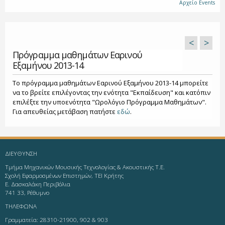
Αρχείο Events
<
>
Πρόγραμμα μαθημάτων Εαρινού
Εξαμήνου 2013-14
Το πρόγραμμα μαθημάτων Εαρινού Εξαμήνου 2013-14 μπορείτε
να το βρείτε επιλέγοντας την ενότητα "Εκπαίδευση" και κατόπιν
επιλέξτε την υποενότητα "Ωρολόγιο Πρόγραμμα Μαθημάτων".
Για απευθείας μετάβαση πατήστε
εδώ
.
ΔΙΕΥΘΥΝΣΗ
Τμήμα Μηχανικών Μουσικής Τεχνολογίας & Ακουστικής Τ.Ε.
Σχολή Εφαρμοσμένων Επιστημών, ΤΕΙ Κρήτης
Ε. Δασκαλάκη Περιβόλια
741 33, Ρέθυμνο
ΤΗΛΕΦΩΝΑ
Γραμματεία: 28310-21900, 902 & 903