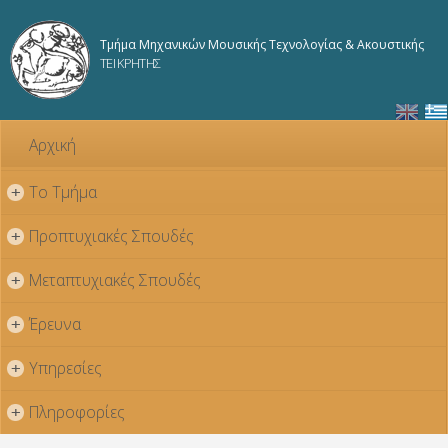
Παράκαμψη
προς το
Τμήμα Μηχανικών Μουσικής Τεχνολογίας & Ακουστικής
κυρίως
ΤΕΙ ΚΡΗΤΗΣ
περιεχόμενο
Αρχική
Το Τμήμα
+
Προπτυχιακές Σπουδές
+
Μεταπτυχιακές Σπουδές
+
Έρευνα
+
Υπηρεσίες
+
Πληροφορίες
+