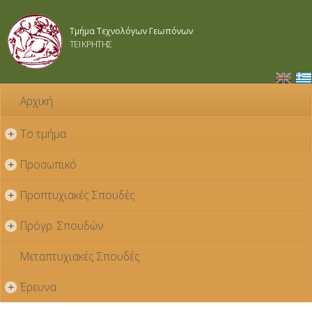
Παράκαμψη
προς το
Τμήμα Τεχνολόγων Γεωπόνων
κυρίως
ΤΕΙ ΚΡΗΤΗΣ
περιεχόμενο
Αρχική
Το τμήμα
+
Προσωπικό
+
Προπτυχιακές Σπουδές
+
Πρόγρ. Σπουδών
+
Μεταπτυχιακές Σπουδές
Έρευνα
+