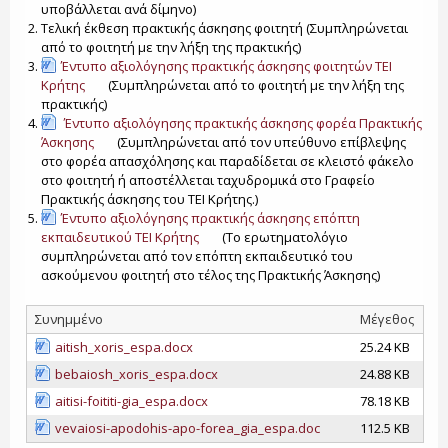
υποβάλλεται ανά δίμηνο)
Τελική έκθεση πρακτικής άσκησης φοιτητή (Συμπληρώνεται
από το φοιτητή με την λήξη της πρακτικής)
Έντυπο αξιολόγησης πρακτικής άσκησης φοιτητών TEI
Κρήτης
(Συμπληρώνεται από το φοιτητή με την λήξη της
πρακτικής)
Έντυπο αξιολόγησης πρακτικής άσκησης φορέα Πρακτικής
Άσκησης
(Συμπληρώνεται από τον υπεύθυνο επίβλεψης
στο φορέα απασχόλησης και παραδίδεται σε κλειστό φάκελο
στο φοιτητή ή αποστέλλεται ταχυδρομικά στο Γραφείο
Πρακτικής άσκησης του ΤΕΙ Κρήτης.)
Έντυπο αξιολόγησης πρακτικής άσκησης επόπτη
εκπαιδευτικού TEI Κρήτης
(Το ερωτηματολόγιο
συμπληρώνεται από τον επόπτη εκπαιδευτικό του
ασκούμενου φοιτητή στο τέλος της Πρακτικής Άσκησης)
Συνημμένο
Μέγεθος
aitish_xoris_espa.docx
25.24 KB
bebaiosh_xoris_espa.docx
24.88 KB
aitisi-foititi-gia_espa.docx
78.18 KB
vevaiosi-apodohis-apo-forea_gia_espa.doc
112.5 KB