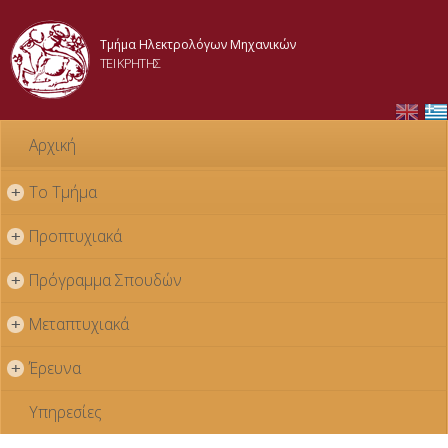
Παράκαμψη
προς το
Τμήμα Ηλεκτρολόγων Μηχανικών
κυρίως
ΤΕΙ ΚΡΗΤΗΣ
περιεχόμενο
Αρχική
Το Τμήμα
+
Προπτυχιακά
+
Πρόγραμμα Σπουδών
+
Μεταπτυχιακά
+
Έρευνα
+
Υπηρεσίες