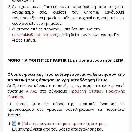
Windows 10)
Αν έχετε μόνο Chrome κάντε αποσύνδεση από το gmail
λογαριασμό σας, κλείστε τον Chrome, ξανάνοιξτέ
τον, προσέξτε να μην είστε πάλι με το gmail σας και μπείτε εκ
νέου στο site του Τμήματος.
Αν τιποτα από τα παραπάνω στείλτε μήνυμα στο
edrakakis@staff.teicreet.gr
ή δείτε τον Υπεύθυνο της ΠΑ
για το Τμήμα.
ΜΟΝΟ ΓΙΑ ΦΟΙΤΗΤΕΣ ΠΡΑΚΤΙΚΗΣ με χρηματοδότηση ΕΣΠΑ
Ολοι οι φοιτητές που ενδιαφέρονται να ξεκινήσουν την
πρακτική τους άσκηση με χρηματοδότηση ΕΣΠΑ:
Α) Πρέπει να κάνουν απαραιτήτως εγγραφή στο ηλεκτρονικό
σύστημα
ΑΤΛΑΣ
στο σύνδεσμο
Προβολή Θέσεων Πρακτικής
'Ασκησης.
Β) Πρέπει μετά το πέρας της Πρακτικής Άσκησης να
προσκομίζουν στο γραφείο συμπληρωμένα τα παρακάτω
έντυπα:
Βεβαίωση πραγματοποίησης πρακτικής άσκησης
(Συμπληρώνεται από τον φορέα απασχόλησης και