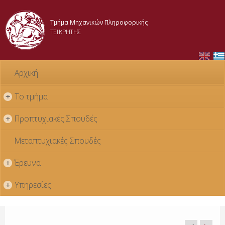
Skip to
main
Τμήμα Μηχανικών Πληροφορικής
content
ΤΕΙ ΚΡΗΤΗΣ
Αρχική
Το τμήμα
+
Προπτυχιακές Σπουδές
+
Μεταπτυχιακές Σπουδές
Έρευνα
+
Υπηρεσίες
+