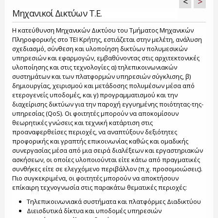
<
>
Μηχανικοί Δικτύων Τ.Ε.
Η κατεύθυνση Μηχανικών Δικτύου του Τμήματος Μηχανικών
Πληροφορικής στο ΤΕΙ Κρήτης, εστιάζεται στην μελέτη, ανάλυση
σχεδιασμό, σύνθεση και υλοποίηση δικτύων πολυμεσικών
υπηρεσιών και εφαρμογών, εμβαθύνοντας στις αρχιτεκτονικές
υλοποίησης και στις τεχνολογίες α) τηλεπικοινωνιακών
συστημάτων και των πλατφορμών υπηρεσιών σύγκλισης, β)
δημιουργίας, χειρισμού και μετάδοσης πολυμέσων μέσα από
ετερογενείς υποδομές, και γ) προγραμματισμού και την
διαχείρισης δικτύων για την παροχή εγγυημένης ποιότητας-της-
υπηρεσίας (QoS). Οι φοιτητές μπορούν να αποκομίσουν
θεωρητικές γνώσεις και τεχνική κατάρτιση στις
προαναφερθείσες περιοχές, να αναπτύξουν δεξιότητες
προφορικής και γραπτής επικοινωνίας καθώς και ομαδικής
συνεργασίας μέσα από μια σειρά διαλέξεων και εργαστηριακών
ασκήσεων, οι οποίες υλοποιούνται είτε κάτω από πραγματικές
συνθήκες είτε σε ελεγχόμενο περιβάλλον (π.χ. προσομοιώσεις).
Πιο συγκεκριμένα, οι φοιτητές μπορούν να αποκτήσουν
επίκαιρη τεχνογνωσία στις παρακάτω θεματικές περιοχές:
Τηλεπικοινωνιακά συστήματα και πλατφόρμες Διαδικτύου
Διεισδυτικά δίκτυα και υποδομές υπηρεσιών