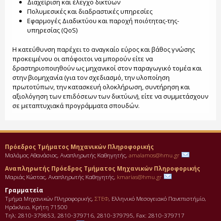
Διαχείριση και έλεγχο δικτύων
Πολυμεσικές και διαδραστικές υπηρεσίες
Εφαρμογές Διαδικτύου και παροχή ποιότητας-της-
υπηρεσίας (QoS)
Η κατεύθυνση παρέχει το αναγκαίο εύρος και βάθος γνώσης
προκειμένου οι απόφοιτοι να μπορούν είτε να
δραστηριοποιηθούν ως μηχανικοί στον παραγωγικό τομέα και
στην βιομηχανία (για τον σχεδιασμό, την υλοποίηση
πρωτοτύπων, την κατασκευή ολοκλήρωση, συντήρηση και
αξιολόγηση των επιδόσεων των δικτύων), είτε να συμμετάσχουν
σε μεταπτυχιακά προγράμματα σπουδών.
Πρόεδρος Τμήματος Μηχανικών Πληροφορικής
Μαλάμος Αθανάσιος, Αναπληρωτής Καθηγητής,
amalamos@hmu.gr
Αναπληρωτής Πρόεδρος Τμήματος Μηχανικών Πληροφορικής
Μαριάς Κώστας, Αναπληρωτής Καθηγητής,
kmarias@hmu.gr
Γραμματεία
Τμήμα Μηχανικών Πληροφορικής,
ΣΤΕΦ
, Ελληνικό Μεσογειακό Πανεπιστήμίο,
Ηράκλειο, Κρήτη 71500
Τηλ: 2810-379853, 2810-379716, 2810-379795, Fax: 2810-379717