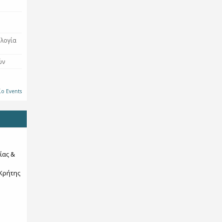
ολογία
ών
ίο Events
ίας &
Κρήτης