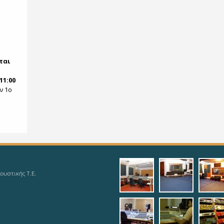
ται
11:00
ν 1ο
1_analog_studio
2_recordi
3_r
ουστικής Τ.Ε.
6_analog_studio
7_working
8_s