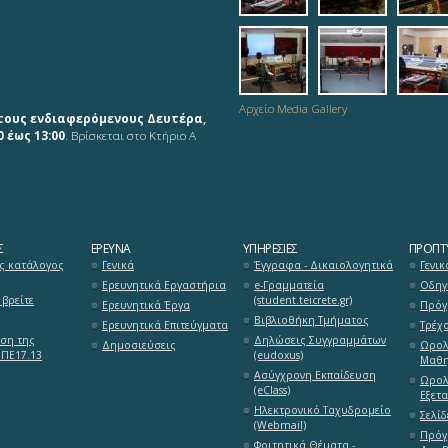
mousiki_diadrasi
mousiki_di
ana
Αρχείο Media Gallery
τους ενδιαφερόμενους Δευτέρα,
 έως 13:00
. Βρίσκεται στο Κτήριο Α
Σ
ΈΡΕΥΝΑ
ΥΠΗΡΕΣΊΕΣ
ΠΡΟΠΤΥ
ς κατάλογος
Γενικά
Έγγραφα - Δικαιολογητικά
Γενικ
Ερευνητικά Εργαστήρια
e-Γραμματεία
Οδηγ
βρείτε
(student.teicrete.gr)
Ερευνητικά Έργα
Πρόγ
Βιβλιοθήκη Τμήματος
Ερευνητικά Επιτεύγματα
Τρέχ
ση της
Δηλώσεις Συγγραμμάτων
Δημοσιεύσεις
Ωρολ
 ΠΕ17.13
(eudoxus)
Μαθη
Ασύγχρονη Εκπαίδευση
Ωρολ
(eClass)
Εξετ
Ηλεκτρονικό Ταχυδρομείο
Σελί
(Webmail)
Πρόγ
Φοιτητικά Θέματα -