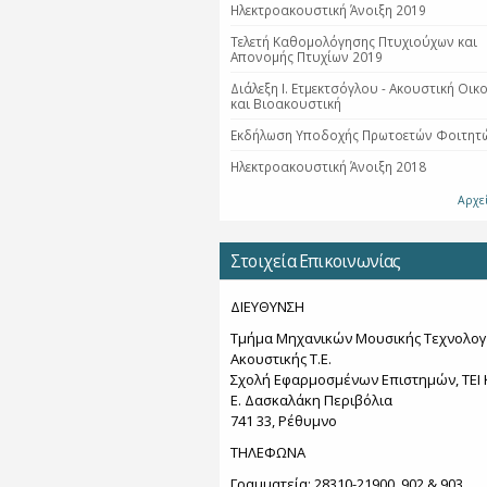
Ηλεκτροακουστική Άνοιξη 2019
Τελετή Καθομολόγησης Πτυχιούχων και
Απονομής Πτυχίων 2019
Διάλεξη Ι. Ετμεκτσόγλου - Ακουστική Οικ
και Βιοακουστική
Εκδήλωση Υποδοχής Πρωτοετών Φοιτητ
Ηλεκτροακουστική Άνοιξη 2018
Αρχε
Στοιχεία Επικοινωνίας
ΔΙΕΥΘΥΝΣΗ
Τμήμα Μηχανικών Μουσικής Τεχνολογ
Ακουστικής Τ.Ε.
Σχολή Εφαρμοσμένων Επιστημών, ΤΕΙ 
Ε. Δασκαλάκη Περιβόλια
741 33, Ρέθυμνο
ΤΗΛΕΦΩΝΑ
Γραμματεία: 28310-21900, 902 & 903