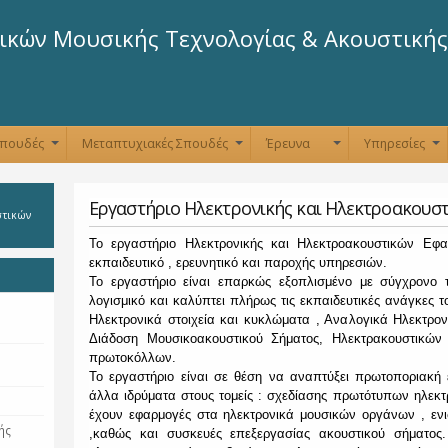
Παράκαμψη
προς το
κών Μουσικής Τεχνολογίας & Ακουστικής
κυρίως
περιεχόμενο
Σπουδές
Μεταπτυχιακές Σπουδές
Έρευνα
Υπηρεσίες
+
+
+
+
Εργαστήριο Ηλεκτρονικής και Ηλεκτροακουσ
στικών
Το εργαστήριο Ηλεκτρονικής και Ηλεκτροακουστικών Εφα
εκπαιδευτικό , ερευνητικό και παροχής υπηρεσιών.
Το εργαστήριο είναι επαρκώς εξοπλισμένο με σύγχρονο 
λογισμικό και καλύπτει πλήρως τις εκπαιδευτικές ανάγκες
Ηλεκτρονικά στοιχεία και κυκλώματα , Αναλογικά Ηλεκτρο
Διάδοση Μουσικοακουστικού Σήματος, Ηλεκτρακουστικώ
πρωτοκόλλων.
Το εργαστήριο είναι σε θέση να αναπτύξει πρωτοποριακή
άλλα ιδρύματα στους τομείς : σχεδίασης πρωτότυπων ηλε
έχουν εφαρμογές στα ηλεκτρονικά μουσικών οργάνων , ενισ
ής
,καθώς και συσκευές επεξεργασίας ακουστικού σήματος