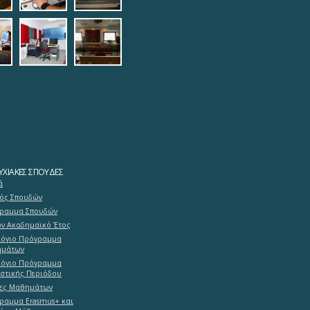
1.jpg
adrasi-lab.jpg
log_studio_panorama.jpg
mastering.jpg
mousiki_diadrasi2.jpg
ΧΙΑΚΈΣ ΣΠΟΥΔΈΣ
ά
ός Σπουδών
ραμμα Σπουδών
ον Ακαδημαϊκό Έτος
όγιο Πρόγραμμα
μάτων
όγιο Πρόγραμμα
αστικής Περιόδου
δες Μαθημάτων
ραμμα Erasmus+ και