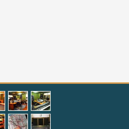
1.jpg
ng_room1.jpg
ecording_room2.jpg
4_digital_studioprotools1.jpg
5_digital_studioprotools2.j
2.jpg
_on_analog_studio.jpg
tudio_electronic_quipments1.jpg
9_studio_electronic_quipments2.
studio_protools.jpg