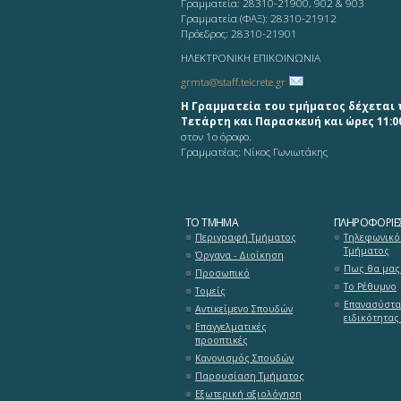
Γραμματεία: 28310-21900, 902 & 903
Γραμματεία (ΦΑΞ): 28310-21912
Πρόεδρος: 28310-21901
ΗΛΕΚΤΡΟΝΙΚΗ ΕΠΙΚΟΙΝΩΝΙΑ
grmta@staff.teicrete.gr
Η Γραμματεία του τμήματος δέχεται 
Τετάρτη και Παρασκευή και ώρες 11:00
στον 1ο όροφο.
Γραμματέας: Νίκος Γωνιωτάκης
ΤΟ ΤΜΉΜΑ
ΠΛΗΡΟΦΟΡΊΕ
Περιγραφή Τμήματος
Τηλεφωνικό
Τμήματος
Όργανα - Διοίκηση
Πως θα μας 
Προσωπικό
Το Ρέθυμνο
Τομείς
Επανασύστα
Αντικείμενο Σπουδών
ειδικότητας
Επαγγελματικές
προοπτικές
Κανονισμός Σπουδών
Παρουσίαση Τμήματος
Εξωτερική αξιολόγηση