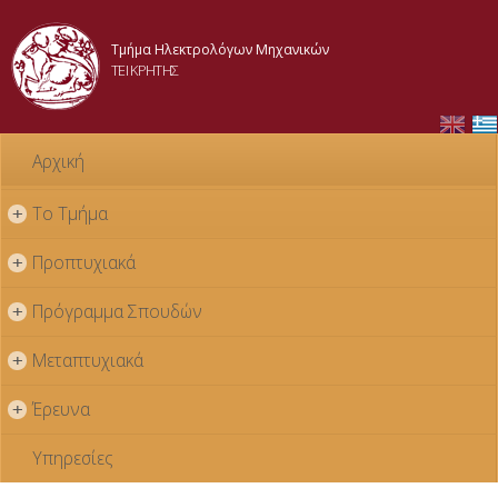
Παράκαμψη
προς το
Τμήμα Ηλεκτρολόγων Μηχανικών
κυρίως
ΤΕΙ ΚΡΗΤΗΣ
περιεχόμενο
Αρχική
Το Τμήμα
+
Προπτυχιακά
+
Πρόγραμμα Σπουδών
+
Μεταπτυχιακά
+
Έρευνα
+
Υπηρεσίες