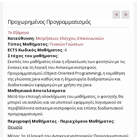
<
>
Προχωρημένος Προγραμματισμός
7ο Εξάμηνο
Κατεύθυνση:
Μετρήσεων, Ελέγχου, Επικοινωνιών
Τύπος Μαθήματος:
Γενικών Γνώσεων
ECTS Κωδικός Μαθήματος:
6
Στόχος του μαθήματος:
Σκοπός του μαθήματος είναι η εξοικείωση των φοιτητών με τις
έννοιες και τη λογική του Αντικειμενοστρεφούς
Προγραμματισμού (Object-Oriented Programming), η εκμάθηση
της γλώσσας Java καθώς και η δημιουργία διαδραστικών και
διαδικτυακών εφαρμογών με χρήση της Java.
Μαθησιακά Αποτελέσματα:
Μετά την επιτυχή ολοκλήρωση του μαθήματος, ο φοιτητής θα
μπορεί να αναλύει και να υλοποιεί εφαρμογές λογισμικού σε
περιβάλλοντα αντικειμενοστραφούς και επίσης διαδικτυακού
προγραμματισμού.
Περιγραφή Μαθήματος - Περιεχόμενο Μαθήματος:
Θεωρία
Μέρος 1ο: Η λογική του Αντικειμενοστρεφούς Προγραμματισμού