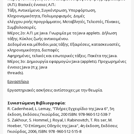
(Α.Π.). Βασικές έννοιες Α.Π.:
Τάξη, Αντικείμενο, Συγκέντρωση, Υπερφόρτωση,
Κληρονομικότητα, Πολυμορφισμός. Δομές
ελέγχου ροής προγράμματος. Μεταβλητές, Τελεστές, Πίνακες,
Συμβολοσειρές.
Μέρος 2ο: Α.Π. με Java. Γνωριμία με τα Java applets. Δήλωση
τάξης. Κύκλος ζωής αντικειμένου.
Δεδομένα και μέθοδοι μιας τάξης. Εξαιρέσεις, κατασκευαστές,
κληρονομικότητα, διεπαφές
Αφηρημένες, τελικές και εσωτερικές τάξεις. Πακέτα της Java.
Μέρος 3ο: Δημιουργία εφαρμογών Java (applets). Προχωρημένες
έννοιες Java (π.χ. Java
threads).
Εργαστήριο
Εργαστηριακές ασκήσεις αντίστοιχες με την θεωρία.
Συνιστώμενη Βιβλιογραφία:
R. Cadenhead, L. Lemay, "Πλήρες Εγχειρίδιο της Java 6", 5η
έκδοση, Εκδόσεις Γκιούρδας, 200 ISBN: 978-960-512-538-7
S. Zakhour, S. Hommel, J. Royal, I. Rabinovitch, T. Ris ser, M.
Hoeber, "Ο Επίσημος Οδηγός της Java", 4η έκδοση, Εκδόσεις
Γκιούρδας, 2006, ISBN: 978 -960-512-515-8