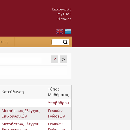
Επικοινωνία
myTEIoC
Είσοδος
Αναζήτηση
εσίες
<
>
Τύπος
Κατεύθυνση
Μαθήματος
Υποβάθρου
Μετρήσεων, Ελέγχου,
Γενικών
Επικοινωνιών
Γνώσεων
Μετρήσεων, Ελέγχου,
Γενικών
Επικοινωνιών
Γνώσεων