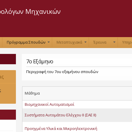
Παράκαμψη
προς το
ρολόγων Μηχανικών
κυρίως
περιεχόμενο
Πρόγραμμα Σπουδών
Μεταπτυχιακά
Έρευνα
Υπηρ
+
+
+
+
7ο Εξάμηνο
Περιγραφή του 7ου εξαμήνου σπουδών
ις
υ 2021.
ς
Μάθημα
Βιομηχανικοί Αυτοματισμοί
Συστήματα Αυτομάτου Ελέγχου ΙΙ (ΣΑΕ ΙΙ)
Προηγμένα Υλικά και Μικροηλεκτρονική