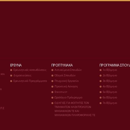
ΈΡΕΥΝΑ
ΠΡΟΠΤΥΧΙΑΚΆ
ΠΡΌΓΡΑΜΜΑ ΣΠΟΥ
Ερευνητικές κατευθύνσεις
Αντικείμενο Σπουδών
1ο Eξάμηνο
 και
Δημοσιεύσεις
Οδηγοί Σπουδών
2ο Εξάμηνο
Ερευνητικά Προγράμματα
Πτυχιακή Eργασία
3ο Εξάμηνο
Πρακτική Ασκηση
4ο Εξάμηνο
ια
Erasmus+
5ο Εξάμηνο
Ωρολόγιο Πρόγραμμα
6ο Εξάμηνο
ΟΔΗΓΙΕΣ ΓΙΑ ΦΟΙΤΗΤΕΣ ΤΩΝ
7ο Εξάμηνο
ΤΜΗΜΑΤΩΝ ΗΛΕΚΤΡΟΛΟΓΩΝ
.Π.Σ
ΜΗΧΑΝΙΚΩΝ ΤΕ ΚΑΙ
ΜΗΧΑΝΙΚΩΝ ΠΛΗΡΟΦΟΡΙΚΗΣ ΤΕ