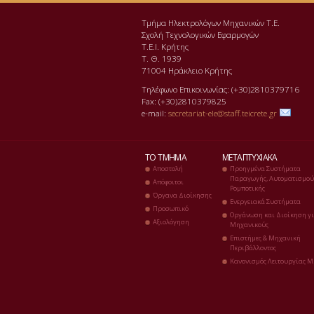
Τμήμα Ηλεκτρολόγων Μηχανικών Τ.Ε.
Σχολή Τεχνολογικών Εφαρμογών
Τ.Ε.Ι. Κρήτης
Τ. Θ. 1939
71004 Ηράκλειο Κρήτης
Τηλέφωνο Επικοινωνίας: (+30)2810379716
Fax: (+30)2810379825
e-mail:
secretariat-ele@staff.teicrete.gr
ΤΟ ΤΜΉΜΑ
ΜΕΤΑΠΤΥΧΙΑΚΆ
Αποστολή
Προηγμένα Συστήματα
Παραγωγής, Αυτοματισμού
Απόφοιτοι
Ρομποτικής
Όργανα Διοίκησης
Ενεργειακά Συστήματα
Προσωπικό
Οργάνωση και Διοίκηση γ
Αξιολόγηση
Μηχανικούς
Επιστήμες & Μηχανική
Περιβάλλοντος
Κανονισμός Λειτουργίας Μ