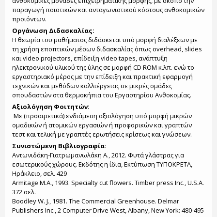
ανθοκομικές μονάδες επιχειρηματικής μορφής, με σκοπό την
παραγωγή ποιοτικών και ανταγωνιστικού κόστους ανθοκομικών
προιόντων.
Οργάνωση Διδασκαλίας:
Η θεωρία του μαθήματος διδάσκεται υπό μορφή διαλέξεων με
τη χρήση εποπτικών μέσων διδασκαλίας όπως overhead, slides
και video projectors, επίδειξη video tapes, ανάπτυξη
ηλεκτρονικού υλικού της ύλης σε μορφή CD ROM κ.λπ. ενώ το
εργαστηριακό μέρος με την επίδειξη και πρακτική εφαρμογή
τεχνικών και μεθόδων καλλιέργειας σε μικρές ομάδες
σπουδαστών στα θερμοκήπια του Εργαστηρίου Ανθοκομίας.
Αξιολόγηση Φοιτητών:
Με (προαιρετικά) ενδιάμεση αξιολόγηση υπό μορφή μικρών
ομαδικών ή ατομικών εργασιών ή προφορικών και γραπτών
τεστ και τελική με γραπτές ερωτήσεις κρίσεως και γνώσεων.
Συνιστώμενη Βιβλιογραφία:
Αντωνιδάκη-Γιατρωμανωλάκη Α., 2012. Φυτά γλάστρας για
εσωτερικούς χώρους. Εκδότης η ίδια, Εκτύπωση ΤΥΠΟΚΡΕΤΑ,
Ηράκλειο, σελ. 429
Armitage M.A., 1993. Specialty cut flowers. Timber press Inc., U.S.A.
372 σελ.
Boodley W. J., 1981. The Commercial Greenhouse. Delmar
Publishers Inc., 2 Computer Drive West, Albany, New York: 480-495