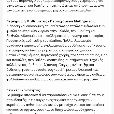
ορθούς παραγωγικούς και μεταπαραγωγικούς χειρισμούς για
την βελτίωση και διατήρηση της ποιότητας από τον παραγωγό
τον διακινητή και τον έμπορο μέχρι και τον καταναλωτή
Περιγραφή Μαθήματος - Περιεχόμενο Μαθήματος:
Διάδοση και οικονομική σημασία των δρεπτών ανθέων και των
φυτών εσωτερικών χώρων στην Ελλάδα, την Ευρώπη και
διεθνώς. Αδυναμίες και προβλήματα παραγωγής και εμπορίας.
Προοπτικές ανάπτυξης του κλάδου. Πολλαπλασιασμός,
οργάνωση παραγωγής. εγκλιματισμός, συνθήκες αποθήκευσης,
μεταφοράς και διατήρησης στους εσωτερικούς χώρους.
Βοτανική ταξινόμηση, περιγραφή χρήση, πολλαπλασιασμός, είδη
και ποικιλίες, περιβάλλον ανάπτυξης, συστήματα και τεχνικές
καλλιέργειας (άρδευση, λίπανση, έλεγχος ανάπτυξης και
άνθησης, φυτοπροστασία, συγκομιδή, μετασυλλεκτικοί και
μεταπαραγωγικοί χειρισμοί των κυριότερων δρεπτών ανθέων,
φυλλωδών και ανθιζόντων φυτών, κάκτων και παχύφυτων.
Γενικές Ικανότητες:
Το μάθημα αποσκοπεί να παρουσιάσει και να εξοικειώσει τους
σπουδαστές με τις σύγχρονες τεχνικές παραγωγής των
κυριότερων ανθοκομικών φυτών με στόχο να τους καταστήσει
ικανούς να οργανώνουν και να διαχειρίζονται σύγχρονες