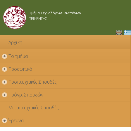
Παράκαμψη
προς το
Τμήμα Τεχνολόγων Γεωπόνων
κυρίως
ΤΕΙ ΚΡΗΤΗΣ
περιεχόμενο
Αρχική
Το τμήμα
+
Προσωπικό
+
Προπτυχιακές Σπουδές
+
Πρόγρ. Σπουδών
+
Μεταπτυχιακές Σπουδές
Έρευνα
+