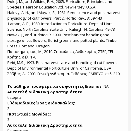
Dole J. M., and Wilkins, F. H., 2005. Floriculture, Principles and
Species. Pearson Education Ltd. New Jersey, U.S.A.
Halevy, A. H., and Mayak, S., 1981. Senescence and post harvest
physiology of cut flowers. Part 2, Hortic. Rev., 3: 59-143
Larson, A. R., 1980. Introduction to Floriculture. Dept. of Hort.
Science, North Carolina State Univ. Raleigh, N. Carolina: 49-78
Nowak, J., and Rudnicki R.,1990. Post harvest handling and
storage of cut flowers, florist greens and potted plants. Timber
Press ,Portland, Oregon.
Παπαδημητρίου, Μ., 2010. Σημειώσεις Ανθοκομίας. ΣΤΕΓ, ΤΕΙ
Κρήτης. σελ. 170
Reid, M.S., 1993. Post harvest care and handling of cut flowers.
Dept. of Environmental Horticulture Univ. of California, USA
Σάββας, Δ., 2003. Γενική Ανθοκομία. Εκδόσεις ΕΜΒΡΥΟ. σελ. 310
Το μάθημα προσφέρεται σε φοιτητές Erasmus:
NAI
Αυτοτελή Διδακτική Δραστηριότητα:
θεωρια
Εβδομαδιαίες Ώρες Διδασκαλίας:
2
Πιστωτικές Μονάδες:
3
Αυτοτελή Διδακτική Δραστηριότητα:
Εργαστηριο