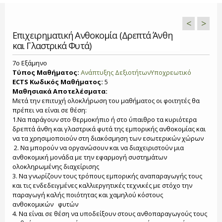
<
>
Επιχειρηματική Ανθοκομία (Δρεπτά Άνθη
και Γλαστρικά Φυτά)
7o Εξάμηνο
Τύπος Μαθήματος:
Ανάπτυξης Δεξιοτήτων
Υποχρεωτικό
ECTS Κωδικός Μαθήματος:
5
Μαθησιακά Αποτελέσματα:
Μετά την επιτυχή ολοκλήρωση του μαθήματος οι φοιτητές θα
πρέπει να είναι σε θέση:
1.Nα παράγουν στο θερμοκήπιο ή στο ύπαιθρο τα κυριότερα
δρεπτά άνθη και γλαστρικά φυτά της εμπορικής ανθοκομίας και
να τα χρησιμοποιούν στη διακόσμηση των εσωτερικών χώρων
2. Να μπορούν να οργανώσουν και να διαχειριστούν μια
ανθοκομική μονάδα με την εφαρμογή συστημάτων
ολοκληρωμένης διαχείρισης
3. Να γνωρίζουν τους τρόπους εμπορικής αναπαραγωγής τους
και τις ενδεδειγμένες καλλιεργητικές τεχνικές με στόχο την
παραγωγή καλής ποιότητας και χαμηλού κόστους
ανθοκομικών φυτών
4. Να είναι σε θέση να υποδείξουν στους ανθοπαραγωγούς τους